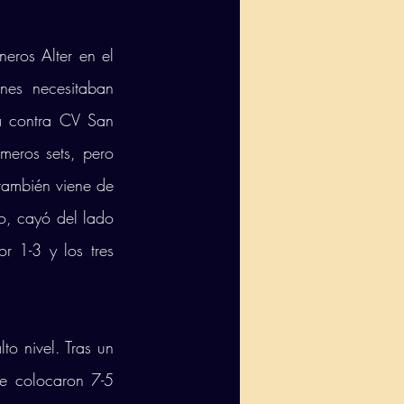
eros Alter en el 
es necesitaban 
 contra CV San 
meros sets, pero 
también viene de 
o, cayó del lado 
r 1-3 y los tres 
o nivel. Tras un 
se colocaron 7-5 