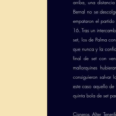
arriba, una distanci
Bernal no se descolg
empataron el partido
16. Tras un intercamb
set, los de Palma con
que nunca y la confia
final de set con ve
mallorquines hubiera
consiguieron salvar l
este caso aquello de 
quinta bola de set pa
Cisneros Alter Tener