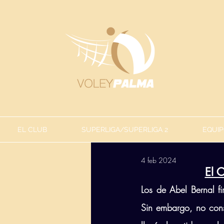
EL CLUB
SUPERLIGA/SUPERLIGA 2
EQUIP
4 feb 2024
El 
Los de Abel Bernal fi
Sin embargo, no consi