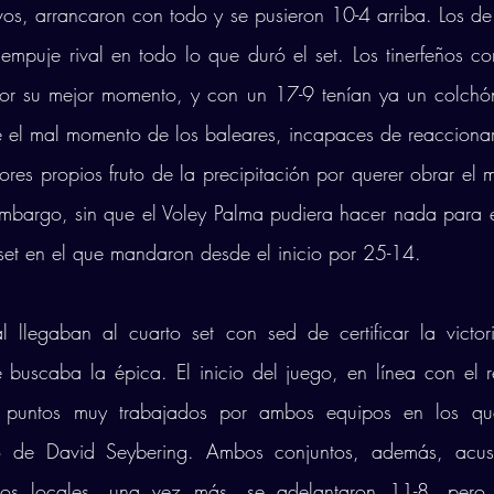
os, arrancaron con todo y se pusieron 10-4 arriba. Los de
empuje rival en todo lo que duró el set. Los tinerfeños co
or su mejor momento, y con un 17-9 tenían ya un colchó
 el mal momento de los baleares, incapaces de reaccionar
res propios fruto de la precipitación por querer obrar el mi
embargo, sin que el Voley Palma pudiera hacer nada para ev
l set en el que mandaron desde el inicio por 25-14. 
l llegaban al cuarto set con sed de certificar la victori
fe buscaba la épica. El inicio del juego, en línea con el re
 puntos muy trabajados por ambos equipos en los qu
so de David Seybering. Ambos conjuntos, además, acusar
os locales, una vez más, se adelantaron 11-8, pero,