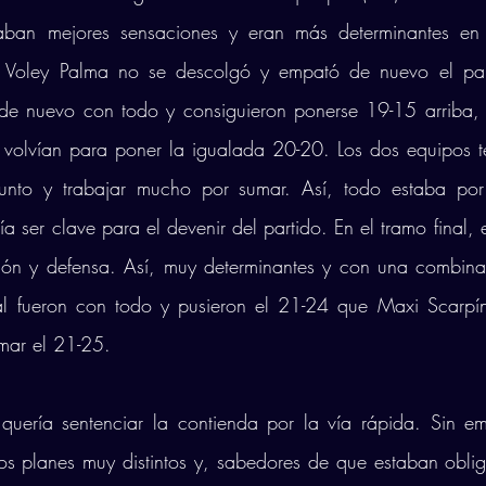
aban mejores sensaciones y eran más determinantes en 
el Voley Palma no se descolgó y empató de nuevo el par
 de nuevo con todo y consiguieron ponerse 19-15 arriba, 
 volvían para poner la igualada 20-20. Los dos equipos te
nto y trabajar mucho por sumar. Así, todo estaba por d
 ser clave para el devenir del partido. En el tramo final, e
ción y defensa. Así, muy determinantes y con una combina
al fueron con todo y pusieron el 21-24 que Maxi Scarpí
rmar el 21-25. 
quería sentenciar la contienda por la vía rápida. Sin em
unos planes muy distintos y, sabedores de que estaban obli