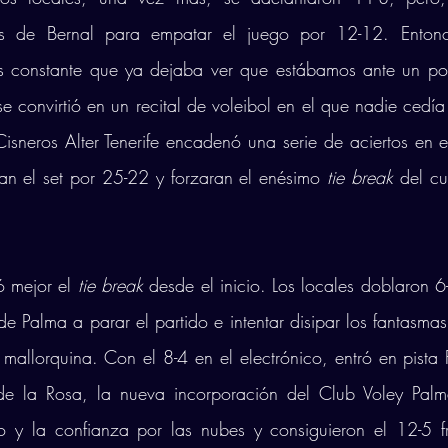
los de Bernal para empatar el juego por 12-12. Entonce
s constante que ya dejaba ver que estábamos ante un posib
 se convirtió en un recital de voleibol en el que nadie cedía
Cisneros Alter Tenerife encadenó una serie de aciertos en el
ran el set por 25-22 y forzaran el enésimo 
tie break 
del cu
ó mejor el
 tie break
 desde el inicio. Los locales doblaron 6-
 de Palma a parar el partido e intentar disipar los fantasma
mallorquina. Con el 8-4 en el electrónico, entró en pista
de la Rosa, la nueva incorporación del Club Voley Palma.
 y la confianza por las nubes y consiguieron el 12-5 fr