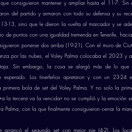
a que consiguieron mantener y ampliar hasta el 11-7. Sin 
aron del partido y armaron con todo su defensa y su rece
 13-13, sino que le dieron la vuelta al marcador y se ade
io de puntos con una igualdad tremenda en Tenerife, hacia l
siguieron ponerse dos arriba (19-21). Con el muro de Ciu
nza por las nubes, el Voley Palma colocaba el 20-23 y af
ntaja. Sin embargo, la cosa se alargó más de lo que s
n esperado. Los tinerfeños apretaron y con un 23-24 en
a primera bola de set del Voley Palma. Y no solo la prim
«a la tercera va la vencida» no se cumplió y la emoción se
ra Palma, con la que finalmente consiguieron cerrar la ma
ife arrancó el segundo set con mejor pie (4-2). Los local