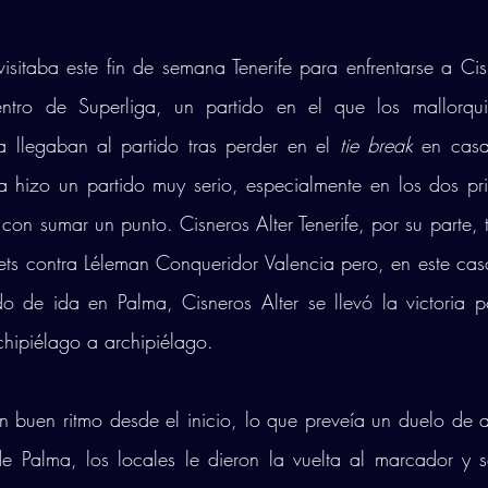
isitaba este fin de semana Tenerife para enfrentarse a Cisn
ntro de Superliga, un partido en el que los mallorquin
a llegaban al partido tras perder en el
 tie break
 en casa
 hizo un partido muy serio, especialmente en los dos pri
con sumar un punto. Cisneros Alter Tenerife, por su parte, 
ets contra Léleman Conqueridor Valencia pero, en este cas
ido de ida en Palma, Cisneros Alter se llevó la victoria po
chipiélago a archipiélago. 
 buen ritmo desde el inicio, lo que preveía un duelo de alt
de Palma, los locales le dieron la vuelta al marcador y 