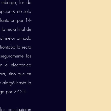
embargo, los de 
pción y no solo 
lantaron por 14-
a recta final de 
tat mejor armado 
rontaba la recta 
eguramente los 
 el electrónico 
era, sino que en 
 alargó hasta la 
nga por 27-29. 
es consiguieron 