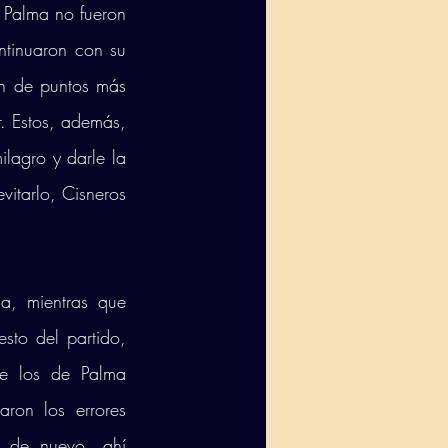
 Palma no fueron 
ntinuaron con su 
n de puntos más 
. Estos, además, 
lagro y darle la 
itarlo, Cisneros 
a, mientras que 
sto del partido, 
e los de Palma 
on los errores 
 de nuevo, ahí 