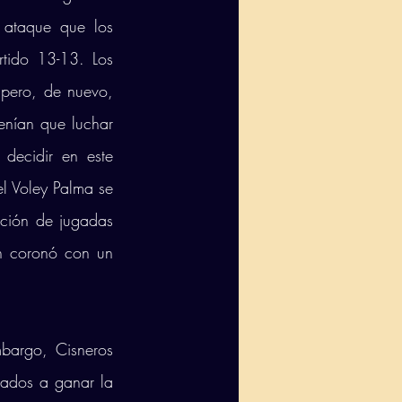
ataque que los 
tido 13-13. Los 
pero, de nuevo, 
nían que luchar 
ecidir en este 
l Voley Palma se 
ción de jugadas 
n coronó con un 
bargo, Cisneros 
gados a ganar la 