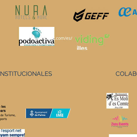
https://geffsport.com/es/
INSTITUCIONALES
COLAB