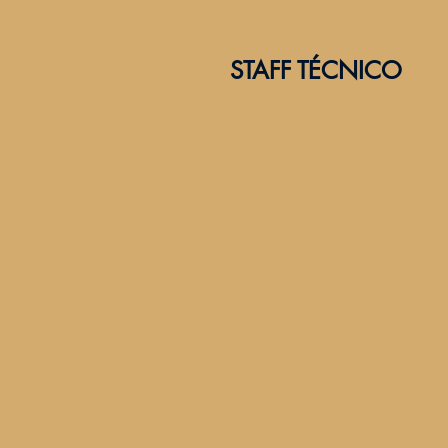
STAFF TÉCNICO
Andrés Rodriguez
Bl
2º
Es
Entrenador
Gabriel Rubert
Ca