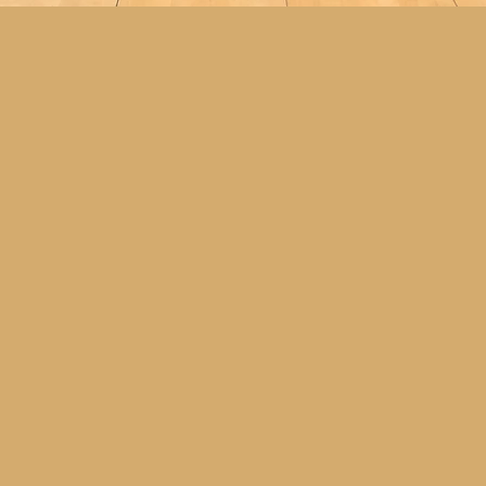
#Álex Sánchez
#Joan Lladó
Líbero
Receptor