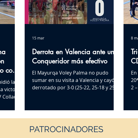
15 mar
8 m
ma
Derrota en Valencia ante un
Tr
on
Conqueridor más efectivo
CD
ro con
El Mayurqa Voley Palma no pudo
En
sumar en su visita a Valencia y cayó
20ª
idió la
derrotado por 3-0 (25-22, 25-18 y 25-
2 –
 victoria
14) frente al Conqueridor Valencia en
de
V Collado
el encuentro correspondiente a la
se 
encuentro
jornada 21 de la Superliga 2
21)
de
masculina. El conjunto local mostró
de 
itiva del
mayor solidez durante todo el partido
co
o
PATROCINADORES
ante unos mallorquines que, pese a
su 
do