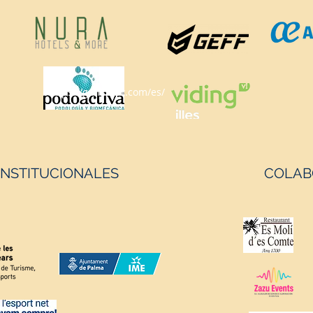
competir en el primer set, no
re
los
lograron encontrar continuidad en su
ge
l lado
juego. Un primer set igualado El
to
do en
encuentro comenzó con un
el 
 no
desarrollo relativamente equilibrado.
Fallos en
Lo
taqu
https://geffsport.com/es/
INSTITUCIONALES
COLAB