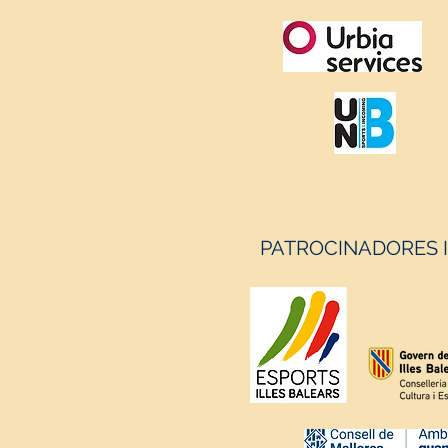
comenzó cuesta arriba para 
locales. El primer set cayó de
visitante (19-25), condiciona
gran medida por los errores
forzados de los palmesanos. 
el saque, imprecisiones en a
PATROCINADORES 