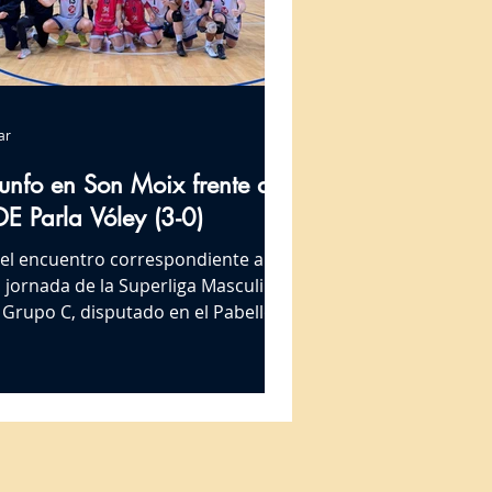
ar
iunfo en Son Moix frente al
E Parla Vóley (3-0)
 el encuentro correspondiente a la
 jornada de la Superliga Masculina
 Grupo C, disputado en el Pabellón
 Son Moix, el conjunto palmesano
impuso por 3-0 (25-21, 25-23, 25-
 al CDE Parla Vóley, actual colista
la clasificación. El partido comenzó
n los locales tratando de imponer
ritmo desde el inicio. Gracias a una