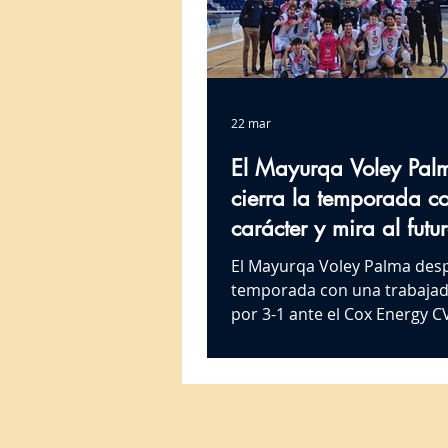
22 mar
El Mayurqa Voley Pal
cierra la temporada c
carácter y mira al futu
ambición
El Mayurqa Voley Palma desp
temporada con una trabajada
por 3-1 ante el Cox Energy C
Villalba en Son Moix, en un 
que evidenció la capacidad 
reacción y la madurez compet
conjunto balear en su últim
compromiso de liga. El parti