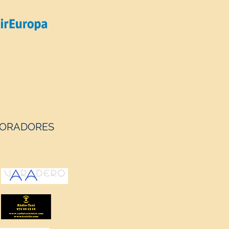
cepción estable y a una buena
stión del contraataque, lograron
mar ventaja en el marcador y cerrar
primer set por 25-21, pese a los
ORADORES