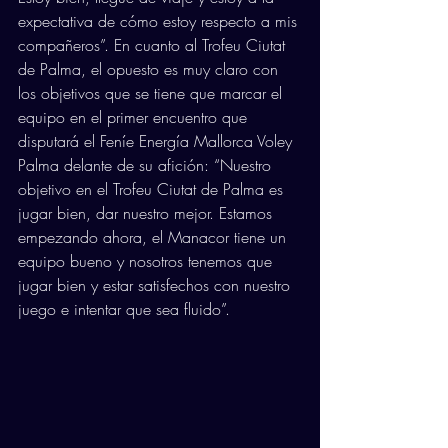
expectativa de cómo estoy respecto a mis 
compañeros”. En cuanto al Trofeu Ciutat 
de Palma, el opuesto es muy claro con 
los objetivos que se tiene que marcar el 
equipo en el primer encuentro que 
disputará el Feníe Energía Mallorca Voley 
Palma delante de su afición: “Nuestro 
objetivo en el Trofeu Ciutat de Palma es 
jugar bien, dar nuestro mejor. Estamos 
empezando ahora, el Manacor tiene un 
equipo bueno y nosotros tenemos que 
jugar bien y estar satisfechos con nuestro 
juego e intentar que sea fluido”. 