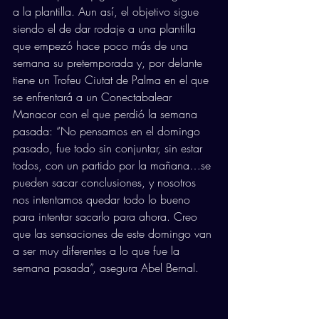
a la plantilla. Aun así, el objetivo sigue 
siendo el de dar rodaje a una plantilla 
que empezó hace poco más de una 
semana su pretemporada y, por delante 
tiene un Trofeu Ciutat de Palma en el que 
se enfrentará a un Conectabalear 
Manacor con el que perdió la semana 
pasada: “No pensamos en el domingo 
pasado, fue todo sin conjuntar, sin estar 
todos, con un partido por la mañana…se 
pueden sacar conclusiones, y nosotros 
nos intentamos quedar todo lo bueno 
para intentar sacarlo para ahora. Creo 
que las sensaciones de este domingo van 
a ser muy diferentes a lo que fue la 
semana pasada”, asegura Abel Bernal.