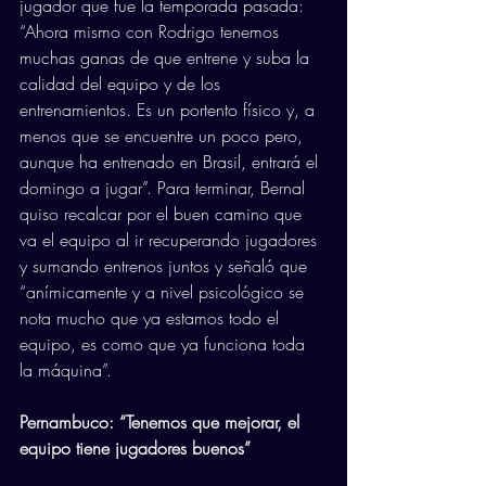
jugador que fue la temporada pasada: 
“Ahora mismo con Rodrigo tenemos 
muchas ganas de que entrene y suba la 
calidad del equipo y de los 
entrenamientos. Es un portento físico y, a 
menos que se encuentre un poco pero, 
aunque ha entrenado en Brasil, entrará el 
domingo a jugar”. Para terminar, Bernal 
quiso recalcar por el buen camino que 
va el equipo al ir recuperando jugadores 
y sumando entrenos juntos y señaló que 
“anímicamente y a nivel psicológico se 
nota mucho que ya estamos todo el 
equipo, es como que ya funciona toda 
la máquina”.
Pernambuco: “Tenemos que mejorar, el 
equipo tiene jugadores buenos”