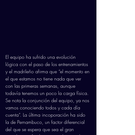
El equipo ha sufrido una evolución 
lógica con el paso de los entrenamientos 
y el madrileño afirma que “el momento en 
el que estamos no tiene nada que ver 
con las primeras semanas, aunque 
todavía tenemos un poco la carga física. 
Se nota la conjunción del equipo, ya nos 
vamos conociendo todos y cada día 
cuenta”. La última incoporación ha sido 
la de Pernambuco, un factor diferencial 
del que se espera que sea el gran 