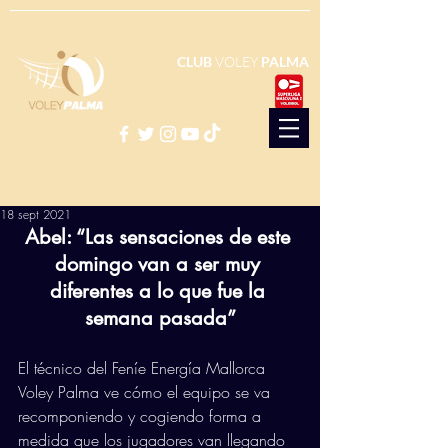
CLUB
VOLEY
PALMA
18 sept 2021
Abel: “Las sensaciones de este 
domingo van a ser muy 
diferentes a lo que fue la 
semana pasada”
El técnico del Feníe Energía Mallorca 
Voley Palma ve cómo el equipo se va 
recomponiendo y cogiendo forma a 
medida que los jugadores van llegando 