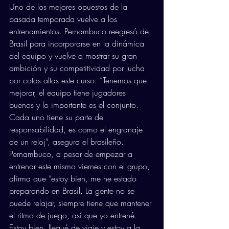
Uno de los mejores opuestos de la 
pasada temporada vuelve a los 
entrenamientos. Pernambuco reegresó de 
Brasil para incorporarse en la dinámica 
del equipo y vuelve a mostrar su gran 
ambición y su competitividad por lucha 
por cotas altas este curso: “Tenemos que 
mejorar, el equipo tiene jugadores 
buenos y lo importante es el conjunto. 
Cada uno tiene su parte de 
responsabilidad, es como el engranaje 
de un reloj”, asegura el brasileño. 
Pernambuco, a pesar de empezar a 
entrenar este mismo viernes con el grupo, 
afirma que “estoy bien, me he estado 
preparando en Brasil. La gente no se 
puede relajar, siempre tiene que mantener 
el ritmo de juego, así que yo entrené. 
Estoy bien, llegué de viaje y estoy a la 