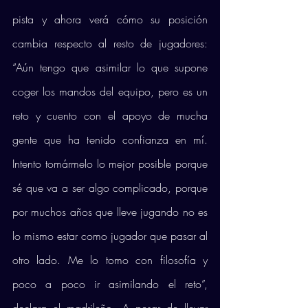
pista y ahora verá cómo su posición 
cambia respecto al resto de jugadores: 
“Aún tengo que asimilar lo que supone 
coger los mandos del equipo, pero es un 
reto y cuento con el apoyo de mucha 
gente que ha tenido confianza en mí. 
Intento tomármelo lo mejor posible porque 
sé que va a ser algo complicado, porque 
por muchos años que lleve jugando no es 
lo mismo estar como jugador que pasar al 
otro lado. Me lo tomo con filosofía y 
poco a poco ir asimilando el reto”, 