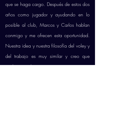
que se haga cargo. Después de estos dos 
años como jugador y ayudando en lo 
posible al club, Marcos y Carlos hablan 
conmigo y me ofrecen esta oportunidad. 
Nuestra idea y nuestra filosofía del voley y 
del trabajo es muy similar y creo que 
podemos hacer un gran equipo 
quedándome yo a cargo de él, siempre 
con la ayuda de Carlos García y del resto 
del club que está trabajando”, finaliza el 
nuevo responsable técnico del conjunto 
mallorquín.