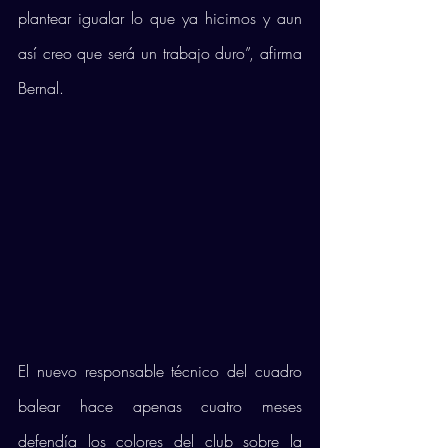
plantear igualar lo que ya hicimos y aun 
así creo que será un trabajo duro”, afirma 
Bernal.
El nuevo responsable técnico del cuadro 
balear hace apenas cuatro meses 
defendía los colores del club sobre la 