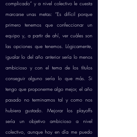
complicado” y a nivel colectivo le cuesta 
marcarse unas metas: “Es difícil porque 
primero tenemos que confeccionar un 
equipo y, a partir de ahí, ver cuáles son 
las opciones que tenemos. Lógicamente, 
igualar lo del año anterior sería lo menos 
ambicioso y con el tema de los títulos 
conseguir alguno sería lo que más. Si 
tengo que proponerme algo mejor, el año 
pasado no terminamos tal y como nos 
hubiera gustado. Mejorar los playoffs 
sería un objetivo ambicioso a nivel 
colectivo, aunque hoy en día me puedo 