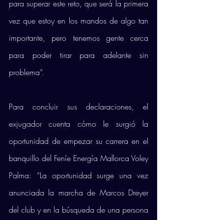
para superar este reto, que será la primera 
vez que estoy en los mandos de algo tan 
importante, pero tenemos gente cerca 
para poder tirar para adelante sin 
problema”.
Para concluir sus declaraciones, el 
exjugador cuenta cómo le surgió la 
oportunidad de empezar su carrera en el 
banquillo del Feníe Energía Mallorca Voley 
Palma: “La oportunidad surge una vez 
anunciada la marcha de Marcos Dreyer 
del club y en la búsqueda de una persona 