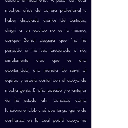
declara el madrileño. A pesar de llevar 
muchos años de carrera profesional y 
haber disputado cientos de partidos, 
dirigir a un equipo no es lo mismo, 
aunque Bernal asegura que “no he 
pensado si me veo preparado o no, 
simplemente creo que es una 
oportunidad, una manera de servir al 
equipo y espero contar con el apoyo de 
mucha gente. El año pasado y el anterior 
ya he estado ahí, conozco como 
funciona el club y sé que tengo gente de 
confianza en la cual podré apoyarme 