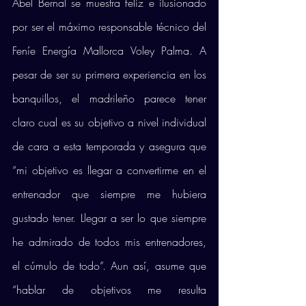
Abel Bernal se muestra feliz e ilusionado 
por ser el máximo responsable técnico del 
Feníe Energía Mallorca Voley Palma. A 
pesar de ser su primera experiencia en los 
banquillos, el madrileño parece tener 
claro cual es su objetivo a nivel individual 
de cara a esta temporada y asegura que 
“mi objetivo es llegar a convertirme en el 
entrenador que siempre me hubiera 
gustado tener. Llegar a ser lo que siempre 
he admirado de todos mis entrenadores, 
el cúmulo de todo”. Aun así, asume que 
“hablar de objetivos me resulta 