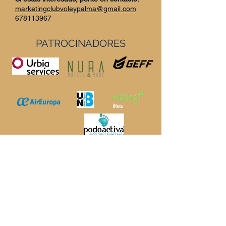
marketingclubvoleypalma@gmail.com
678113967
PATROCINADORES
https://geffsport.com/es/
PATROCINADORES INSTITUCIONALES