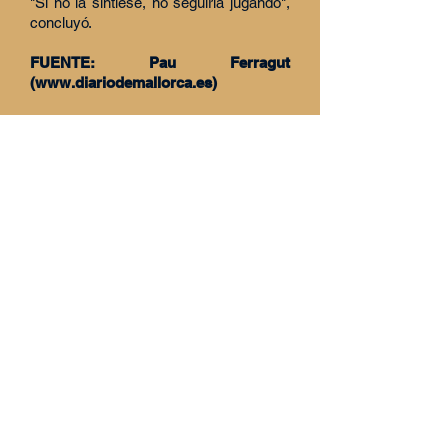
"Si no la sintiese, no seguiría jugando",
concluyó.
FUENTE: Pau Ferragut
(
www.diariodemallorca.es
)
Compartir
PATROCINADORES
https://geffsport.com/es/