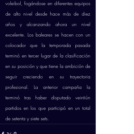
voleibol, fogándose en diferentes equipos 
de alto nivel desde hace más de diez 
años y alcanzando ahora un nivel 
excelente. Los baleares se hacen con un 
colocador que la temporada pasada 
terminó en tercer lugar de la clasificación 
en su posición y que tiene la ambición de 
seguir creciendo en su trayectoria 
profesional. La anterior campaña la 
terminó tras haber disputado veintiún 
partidos en los que participó en un total 
de setenta y siete sets. 