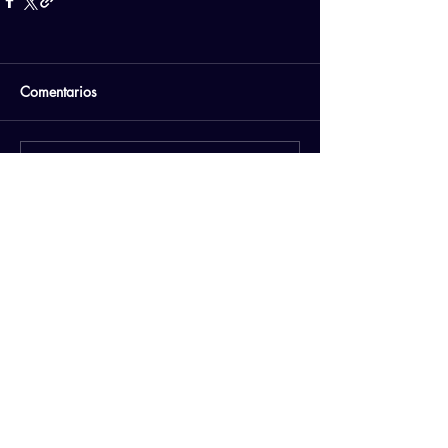
Comentarios
Escribir un comentario...
PATROCINADORES