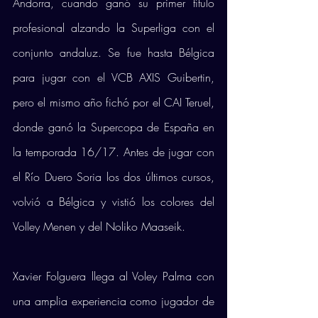
Andorra, cuando ganó su primer título 
profesional alzando la Superliga con el 
conjunto andaluz. Se fue hasta Bélgica 
para jugar con el VCB AXIS Guibertin, 
pero el mismo año fichó por el CAI Teruel, 
donde ganó la Supercopa de España en 
la temporada 16/17. Antes de jugar con 
el Río Duero Soria los dos últimos cursos, 
volvió a Bélgica y vistió los colores del 
Volley Menen y del Noliko Maaseik.
Xavier Folguera llega al Voley Palma con 
una amplia experiencia como jugador de 