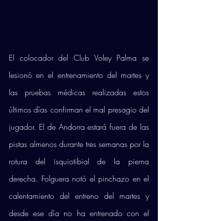
El colocador del Club Voley Palma se 
lesionó en el entrenamiento del martes y 
las pruebas médicas realizadas estos 
últimos días confirman el mal presagio del 
jugador. El de Andorra estará fuera de las 
pistas almenos durante tres semanas por la 
rotura del isquiotibial de la pierna 
derecha. Folguera notó el pinchazo en el 
calentamiento del entreno del martes y 
desde ese día no ha entrenado con el 