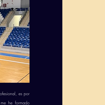
fesional, es por 
 me he formado 