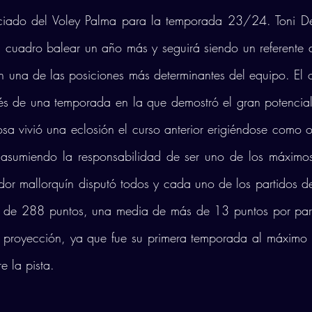
ciado del Voley Palma para la temporada 23/24. Toni De
cuadro balear un año más y seguirá siendo un referente d
n una de las posiciones más determinantes del equipo. El o
és de una temporada en la que demostró el gran potencial
sa vivió una eclosión el curso anterior erigiéndose como opu
 asumiendo la responsabilidad de ser uno de los máximos
dor mallorquín disputó todos y cada uno de los partidos de
l de 288 puntos, una media de más de 13 puntos por partid
n proyección, ya que fue su primera temporada al máximo n
e la pista. 