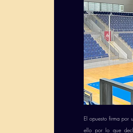
El opuesto firma por 
ello por lo que dec