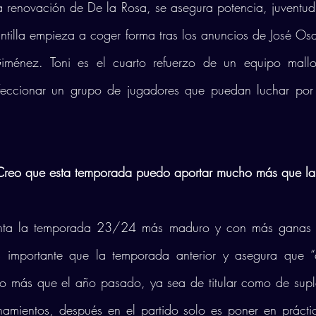
a renovación de De la Rosa, se asegura potencia, juventud 
antilla empieza a coger forma tras los anuncios de José Os
énez. Toni es el cuarto refuerzo de un equipo mallor
eccionar un grupo de jugadores que puedan luchar por c
Creo que esta temporada puedo aportar mucho más que la 
onta la temporada 23/24 más maduro y con más ganas de
ás importante que la temporada anterior y asegura que 
so más que el año pasado, ya sea de titular como de suple
namientos, después en el partido solo es poner en prácti