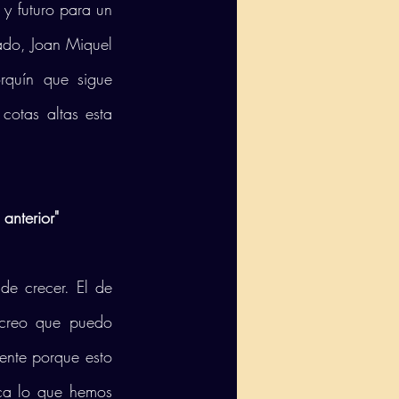
y futuro para un 
ado, Joan Miquel 
quín que sigue 
otas altas esta 
anterior"
 crecer. El de 
“creo que puedo 
nte porque esto 
ca lo que hemos 