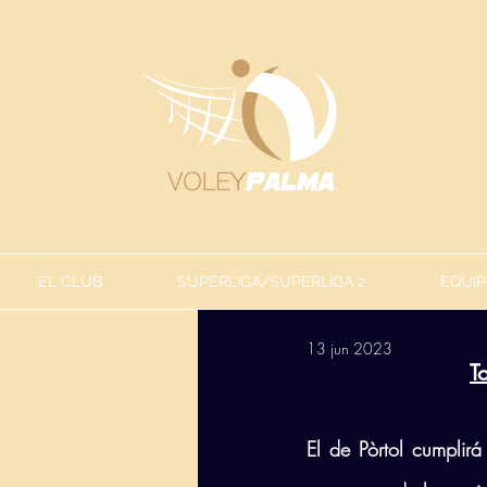
EL CLUB
SUPERLIGA/SUPERLIGA 2
EQUIP
13 jun 2023
T
El de Pòrtol cumplir