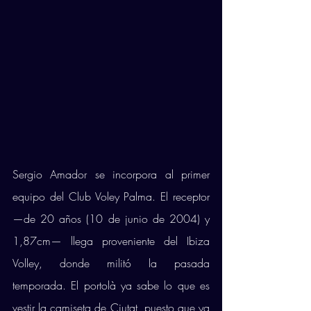
Sergio Amador se incorpora al primer 
equipo del Club Voley Palma. El receptor 
—de 20 años (10 de junio de 2004) y 
1,87cm— llega proveniente del Ibiza 
Volley, donde militó la pasada 
temporada. El portolà ya sabe lo que es 
vestir la camiseta de Ciutat, puesto que ya 