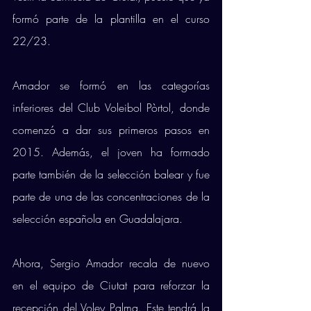
formó parte de la plantilla en el curso 
22/23. 
Amador se formó en las categorías 
inferiores del Club Voleibol Pòrtol, donde 
comenzó a dar sus primeros pasos en 
2015. Además, el joven ha formado 
parte también de la selección balear y fue 
parte de una de las concentraciones de la 
selección española en Guadalajara. 
Ahora, Sergio Amador recala de nuevo 
en el equipo de Ciutat para reforzar la 
recepción del Voley Palma. Este tendrá la 