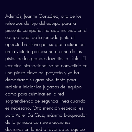
Además, Juanmi González, otro de los 
refuerzos de lujo del equipo para la 
presente campaña, ha sido incluido en el 
equipo ideal de la jornada junto al 
opuesto brasileño por su gran actuación 
en la victoria palmesana en una de las 
pistas de los grandes favoritos al título. El 
receptor internacional se ha convertido en 
una pieza clave del proyecto y ya ha 
demostrado su gran nivel tanto para 
recibir e iniciar las jugadas del equipo 
como para culminar en la red 
sorprendiendo de segunda línea cuando 
es necesario. Otra mención especial es 
para Valter Da Cruz, máximo bloqueador 
de la jornada con siete acciones 
decisivas en la red a favor de su equipo 