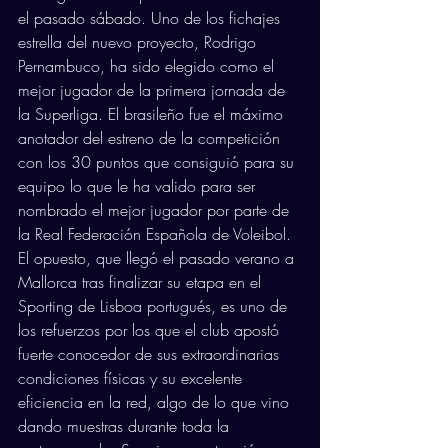
el pasado sábado. Uno de los fichajes 
estrella del nuevo proyecto, Rodrigo 
Pernambuco, ha sido elegido como el 
mejor jugador de la primera jornada de 
la Superliga. El brasileño fue el máximo 
anotador del estreno de la competición 
con los 30 puntos que consiguió para su 
equipo lo que le ha valido para ser 
nombrado el mejor jugador por parte de 
la Real Federación Española de Voleibol. 
El opuesto, que llegó el pasado verano a 
Mallorca tras finalizar su etapa en el 
Sporting de Lisboa portugués, es uno de 
los refuerzos por los que el club apostó 
fuerte conocedor de sus extraordinarias 
condiciones físicas y su excelente 
eficiencia en la red, algo de lo que vino 
dando muestras durante toda la 