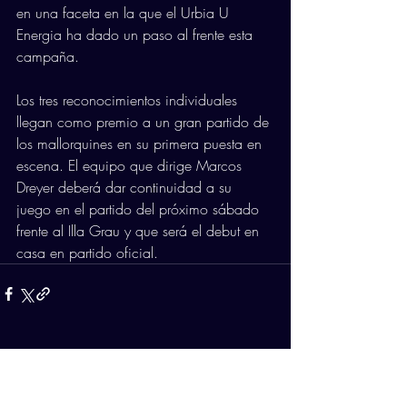
en una faceta en la que el Urbia U 
Energia ha dado un paso al frente esta 
campaña.
Los tres reconocimientos individuales 
llegan como premio a un gran partido de 
los mallorquines en su primera puesta en 
escena. El equipo que dirige Marcos 
Dreyer deberá dar continuidad a su 
juego en el partido del próximo sábado 
frente al Illa Grau y que será el debut en 
casa en partido oficial.
Comentarios