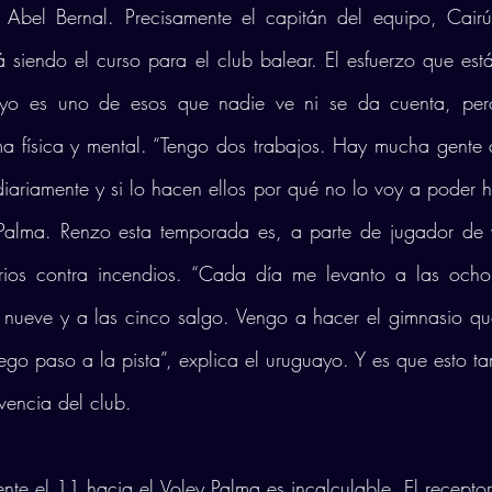
Abel Bernal. Precisamente el capitán del equipo, Cairú
á siendo el curso para el club balear. El esfuerzo que está
yo es uno de esos que nadie ve ni se da cuenta, pero
a física y mental. “Tengo dos trabajos. Hay mucha gente q
iariamente y si lo hacen ellos por qué no lo voy a poder h
 Palma. Renzo esta temporada es, a parte de jugador de vo
orios contra incendios. “Cada día me levanto a las och
s nueve y a las cinco salgo. Vengo a hacer el gimnasio qu
ego paso a la pista”, explica el uruguayo. Y es que esto ta
vencia del club. 
nte el 11 hacia el Voley Palma es incalculable. El receptor