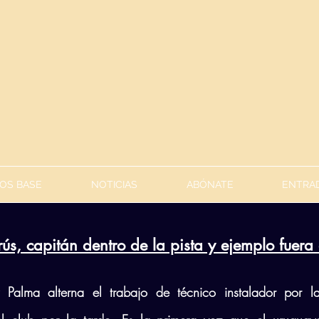
OS BASE
NOTICIAS
ABÓNATE
ENTRAD
ús, capitán dentro de la pista y ejemplo fuera 
y Palma alterna el trabajo de técnico instalador por l