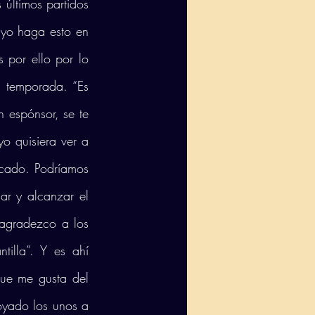
ltimos partidos 
yo haga esto en 
 por ello por lo 
 temporada. “Es 
 espónsor, se te 
o quisiera ver a 
cado. Podríamos 
r y alcanzar el 
agradezco a los 
lla”. Y es ahí 
ue me gusta del 
yado los unos a 