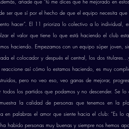
Además, añade que “tú me dices que he mejorado en estos ú
de ser que sí por el hecho de que el equipo necesita que 
ento hacer”. El 11 prioriza lo colectivo a lo individual, es
zar el valor que tiene lo que está haciendo el club esta
tamos haciendo. Empezamos con un equipo súper joven, sin
da el colocador y después el central, los dos titulares…y
 reaccione así cómo lo estamos haciendo, es muy compli
struidos, pero no veo eso, veo ganas de mejorar, progresa
r todos los partidos que podamos y no descender. Se lo 
uestra la calidad de personas que tenemos en la planti
 en palabras el amor que siente hacia el club: “Es lo q
 ha habido personas muy buenas y siempre nos hemos apo