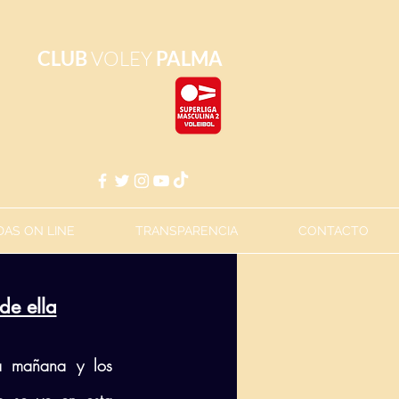
CLUB
VOLEY
PALMA
AS ON LINE
TRANSPARENCIA
CONTACTO
de ella
a mañana y los 