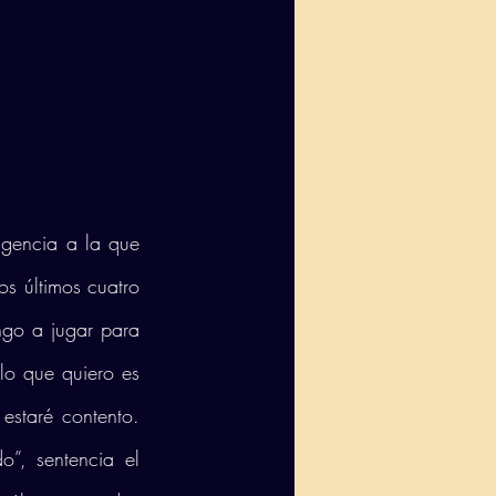
gencia a la que 
s últimos cuatro 
go a jugar para 
o que quiero es 
staré contento. 
”, sentencia el 