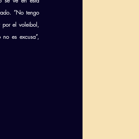
o se ve en esta 
ado. “No tengo 
por el voleibol, 
 no es excusa”, 