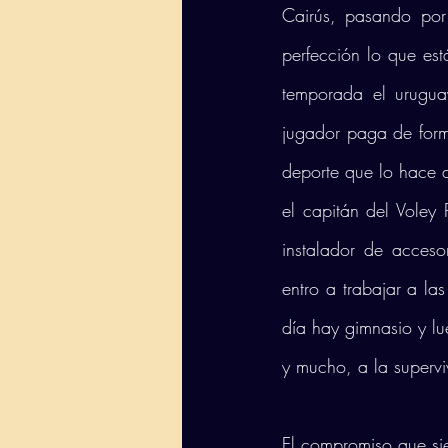
Cairús, pasando por 
perfección lo que est
temporada el urugua
jugador paga de form
deporte que lo hace d
el capitán del Voley
instalador de acces
entro a trabajar a la
día hay gimnasio y lu
y mucho, a la supervi
El compromiso que sie