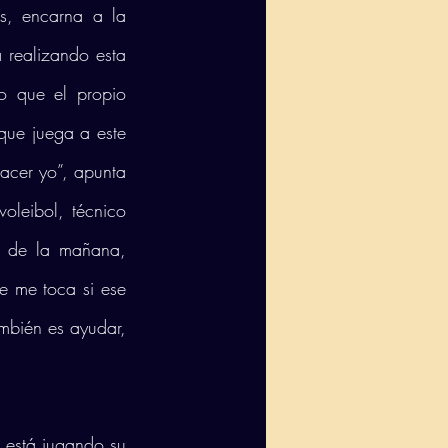
s, encarna a la 
 realizando esta 
 que el propio 
ue juega a este 
acer yo”, apunta 
leibol, técnico 
o de la mañana, 
e me toca si ese 
mbién es ayudar, 
 está jugando su 