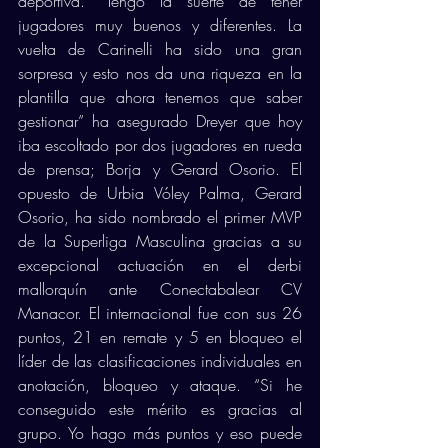
deportiva. “Tengo la suerte de tener 
jugadores muy buenos y diferentes. La 
vuelta de Carinelli ha sido una gran 
sorpresa y esto nos da una riqueza en la 
plantilla que ahora tenemos que saber 
gestionar” ha asegurado Dreyer que hoy 
iba escoltado por dos jugadores en rueda 
de prensa; Borja y Gerard Osorio. El 
opuesto de Urbia Vóley Palma, Gerard 
Osorio, ha sido nombrado el primer MVP 
de la Superliga Masculina gracias a su 
excepcional actuación en el derbi 
mallorquín ante Conectabalear CV 
Manacor. El internacional fue con sus 26 
puntos, 21 en remate y 5 en bloqueo el 
líder de las clasificaciones individuales en 
anotación, bloqueo y ataque. “Si he 
conseguido este mérito es gracias al 
grupo. Yo hago más puntos y eso puede 