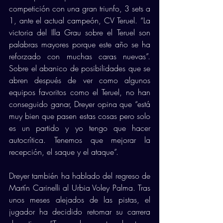
competición con una gran triunfo, 3 sets a 
1, ante el actual campeón, CV Teruel. “La 
victoria del Illa Grau sobre el Teruel son 
palabras mayores porque este año se ha 
reforzado con muchas caras nuevas”. 
Sobre el abanico de posibilidades que se 
abren después de ver como algunos 
equipos favoritos como el Teruel, no han 
conseguido ganar, Dreyer opina que “está 
muy bien que pasen estas cosas pero solo 
es un partido y yo tengo que hacer 
autocrítica. Tenemos que mejorar la 
recepción, el saque y el ataque”. 
Dreyer también ha hablado del regreso de 
Martín Carinelli al Urbia Voley Palma. Tras 
unos meses alejados de las pistas, el 
jugador ha decidido retomar su carrera 