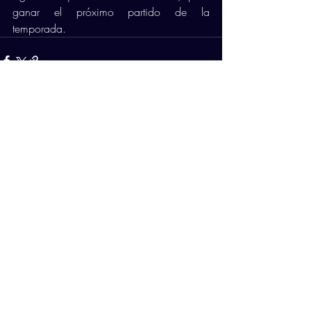
ganar el próximo partido de la 
temporada. 
Comentarios
Escribir un comentario...
PATROCINADORES