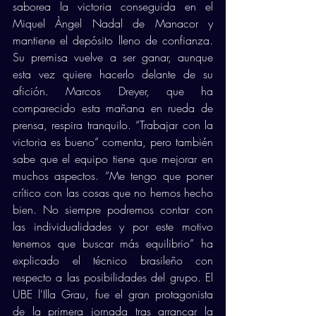
saborea la victoria conseguida en el 
Miquel Àngel Nadal de Manacor y 
mantiene el depósito lleno de confianza. 
Su premisa vuelve a ser ganar, aunque 
esta vez quiere hacerlo delante de su 
afición. Marcos Dreyer, que ha 
comparecido esta mañana en rueda de 
prensa, respira tranquilo. “Trabajar con la 
victoria es bueno” comenta, pero también 
sabe que el equipo tiene que mejorar en 
muchos aspectos. “Me tengo que poner 
crítico con las cosas que no hemos hecho 
bien. No siempre podremos contar con 
las individualidades y por este motivo 
tenemos que buscar más equilibrio” ha 
explicado el técnico brasileño con 
respecto a las posibilidades del grupo. El 
UBE l'Illa Grau, fue el gran protagonista 
de la primera jornada tras arrancar la 