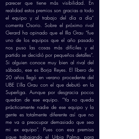
parecer que tiene más visibilidad. En 
realidad estos premios son gracias a todo 
el equipo y al trabajo del día a día” 
comenta Osorio. Sobre el próximo rival 
Gerard ha opinado que el Illa Grau “fue 
uno de los equipos que el año pasado 
nos puso las cosas más difíciles y el 
partido se decidió por pequeños detalles”. 
Si alguien conoce muy bien al rival del 
sábado, ese es Borja Reyes. El líbero de 
20 años llegó en verano procedente del 
UBE L’illa Grau con el que debutó en la 
Superliga. Aunque por desgracia pocos 
quedan de ese equipo. “Ya no queda 
prácticamente nadie de ese equipo y la 
gente es totalmente diferente así que no 
me va a preocupar demasiado que sea 
mi ex equipo”. Pues con esa premisa 
sigue trabajando el Urbia Palma, para 