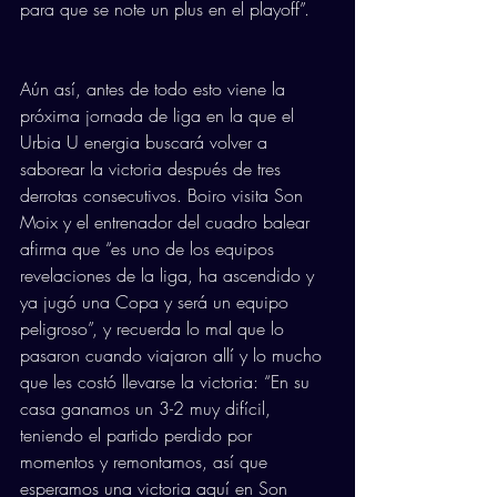
para que se note un plus en el playoff”.
Aún así, antes de todo esto viene la 
próxima jornada de liga en la que el 
Urbia U energia buscará volver a 
saborear la victoria después de tres 
derrotas consecutivos. Boiro visita Son 
Moix y el entrenador del cuadro balear 
afirma que “es uno de los equipos 
revelaciones de la liga, ha ascendido y 
ya jugó una Copa y será un equipo 
peligroso”, y recuerda lo mal que lo 
pasaron cuando viajaron allí y lo mucho 
que les costó llevarse la victoria: “En su 
casa ganamos un 3-2 muy difícil, 
teniendo el partido perdido por 
momentos y remontamos, así que 
esperamos una victoria aquí en Son 