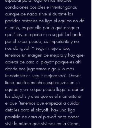
especial para llegar en las mejores 
condiciones posibles e intentar ganar, 
aunque de nada sirve si durante los 
partidos restantes de liga el equipo no da 
el callo, es por ello por lo que asegura 
que “hay que pensar en seguir luchando 
por el tercer puesto, es importante y no 
nos da igual. Y seguir mejorando, 
tenemos un margen de mejora y hay que 
apretar de cara al playoff porque es ahí 
donde nos jugaremos algo y lo más 
importante es seguir mejorando”. Dreyer 
tiene puestas muchas esperanzas en su 
equipo y en lo que puede llegar a dar en 
los playoffs y cree que es el momento en 
el que “tenemos que empezar a cuidar 
detalles para el playoff, hay una liga 
paralela de cara al playoff para poder 
vivir lo mismo que vivimos en la Copa, 