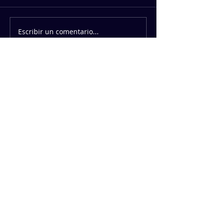
Escribir un comentario...
PATROCINADORES
https://geffsport.com/es/
PATROCINADORES INSTITUCIONALES