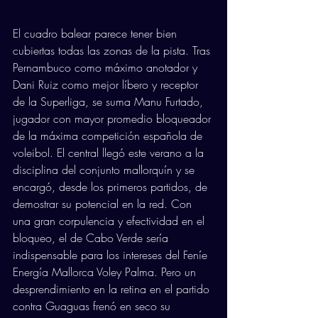
El cuadro balear parece tener bien 
cubiertas todas las zonas de la pista. Tras 
Pernambuco como máximo anotador y 
Dani Ruiz como mejor líbero y receptor 
de la Superliga, se suma Manu Furtado, 
jugador con mayor promedio bloqueador 
de la máxima competición española de 
voleibol. El central llegó este verano a la 
disciplina del conjunto mallorquín y se 
encargó, desde los primeros partidos, de 
demostrar su potencial en la red. Con 
una gran corpulencia y efectividad en el 
bloqueo, el de Cabo Verde sería 
indispensable para los intereses del Feníe 
Energía Mallorca Voley Palma. Pero un 
desprendimiento en la retina en el partido 
contra Guaguas frenó en seco su 