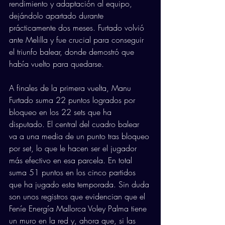
rendimiento y adaptación al equipo, 
dejándolo apartado durante 
prácticamente dos meses. Furtado volvió 
ante Melilla y fue crucial para conseguir 
el triunfo balear, donde demostró que 
había vuelto para quedarse.
A finales de la primera vuelta, Manu 
Furtado suma 22 puntos logrados por 
bloqueo en los 22 sets que ha 
disputado. El central del cuadro balear 
va a una media de un punto tras bloqueo 
por set, lo que le hacen ser el jugador 
más efectivo en esa parcela. En total 
suma 51 puntos en los cinco partidos 
que ha jugado esta temporada. Sin duda 
son unos registros que evidencian que el 
Feníe Energía Mallorca Voley Palma tiene 
un muro en la red y, ahora que, si las 