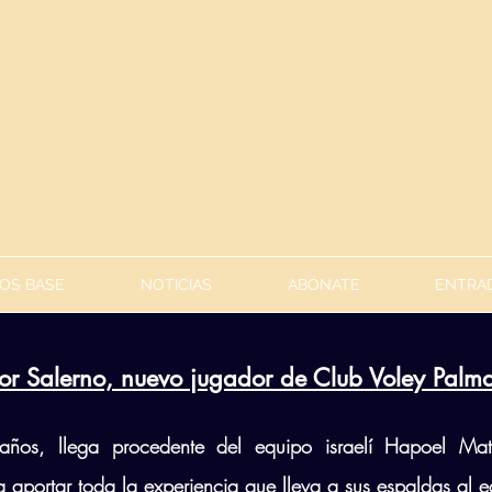
OS BASE
NOTICIAS
ABÓNATE
ENTRAD
or Salerno, nuevo jugador de Club Voley Palm
años, llega procedente del equipo israelí Hapoel Mate
 aportar toda la experiencia que lleva a sus espaldas al e