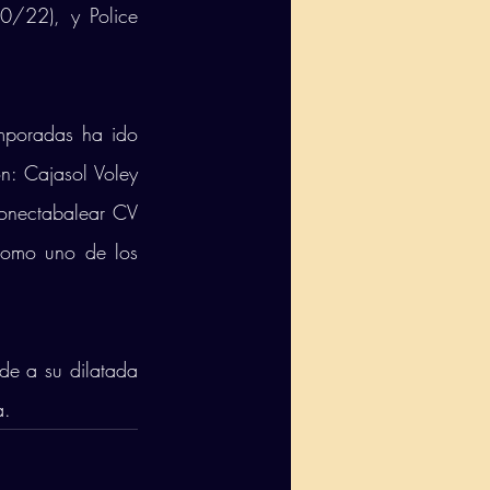
/22), y Police 
mporadas ha ido 
n: Cajasol Voley 
nectabalear CV 
omo uno de los 
de a su dilatada 
a.