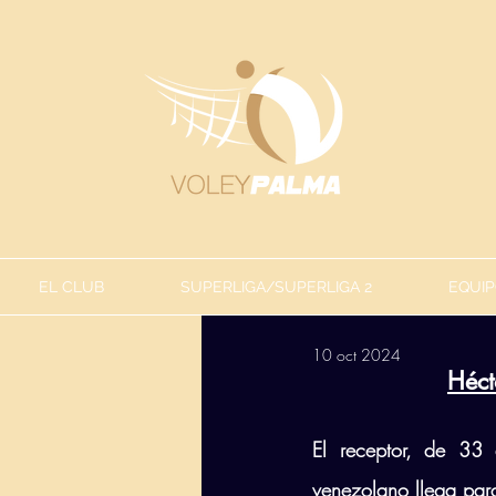
EL CLUB
SUPERLIGA/SUPERLIGA 2
EQUIP
10 oct 2024
Héct
El receptor, de 33 
venezolano llega para