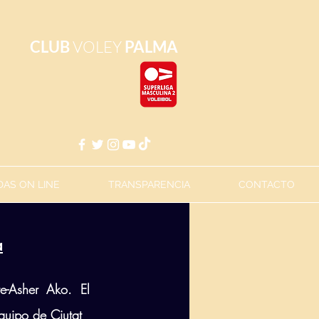
CLUB
VOLEY
PALMA
AS ON LINE
TRANSPARENCIA
CONTACTO
a
-Asher Ako. El 
quipo de Ciutat