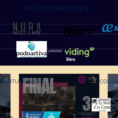
PATROCINADORES
https://geffsport.com/es/
INSTITUCIONALES
COLAB
15 mar
8 