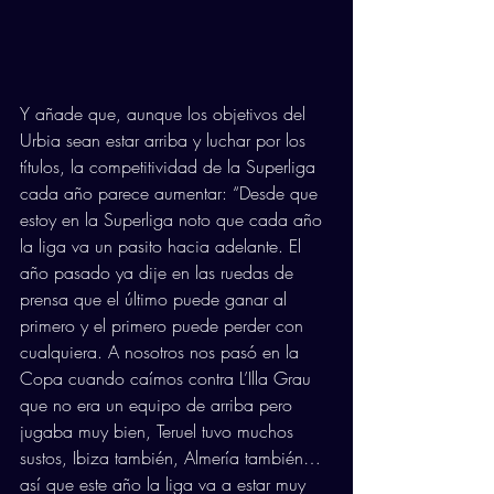
Y añade que, aunque los objetivos del 
Urbia sean estar arriba y luchar por los 
títulos, la competitividad de la Superliga 
cada año parece aumentar: “Desde que 
estoy en la Superliga noto que cada año 
la liga va un pasito hacia adelante. El 
año pasado ya dije en las ruedas de 
prensa que el último puede ganar al 
primero y el primero puede perder con 
cualquiera. A nosotros nos pasó en la 
Copa cuando caímos contra L’Illa Grau 
que no era un equipo de arriba pero 
jugaba muy bien, Teruel tuvo muchos 
sustos, Ibiza también, Almería también…
así que este año la liga va a estar muy 