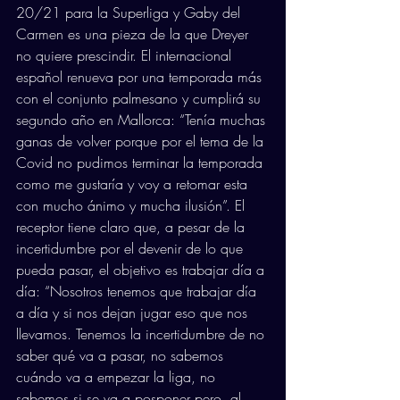
20/21 para la Superliga y Gaby del 
Carmen es una pieza de la que Dreyer 
no quiere prescindir. El internacional 
español renueva por una temporada más 
con el conjunto palmesano y cumplirá su 
segundo año en Mallorca: “Tenía muchas 
ganas de volver porque por el tema de la 
Covid no pudimos terminar la temporada 
como me gustaría y voy a retomar esta 
con mucho ánimo y mucha ilusión”. El 
receptor tiene claro que, a pesar de la 
incertidumbre por el devenir de lo que 
pueda pasar, el objetivo es trabajar día a 
día: “Nosotros tenemos que trabajar día 
a día y si nos dejan jugar eso que nos 
llevamos. Tenemos la incertidumbre de no 
saber qué va a pasar, no sabemos 
cuándo va a empezar la liga, no 
sabemos si se va a posponer pero, al 