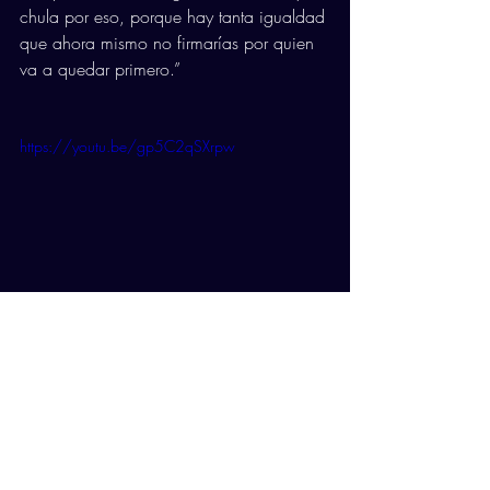
chula por eso, porque hay tanta igualdad 
que ahora mismo no firmarías por quien 
va a quedar primero.”
https://youtu.be/gp5C2qSXrpw
Comentarios