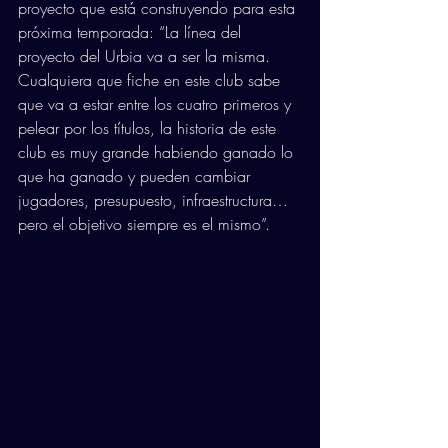
proyecto que está construyendo para esta 
próxima temporada: “La línea del 
proyecto del Urbia va a ser la misma. 
Cualquiera que fiche en este club sabe 
que va a estar entre los cuatro primeros y 
pelear por los títulos, la historia de este 
club es muy grande habiendo ganado lo 
que ha ganado y pueden cambiar 
jugadores, presupuesto, infraestructura… 
pero el objetivo siempre es el mismo”. 