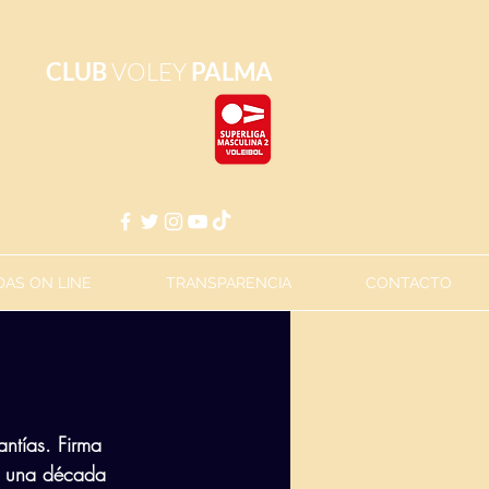
CLUB
VOLEY
PALMA
AS ON LINE
TRANSPARENCIA
CONTACTO
ntías. Firma 
n una década 