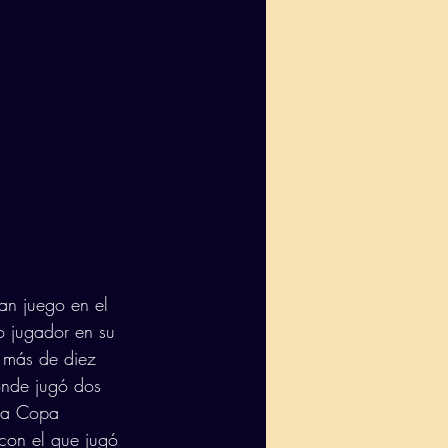
an juego en el 
 jugador en su 
e más de diez 
onde jugó dos 
la Copa 
con el que jugó 