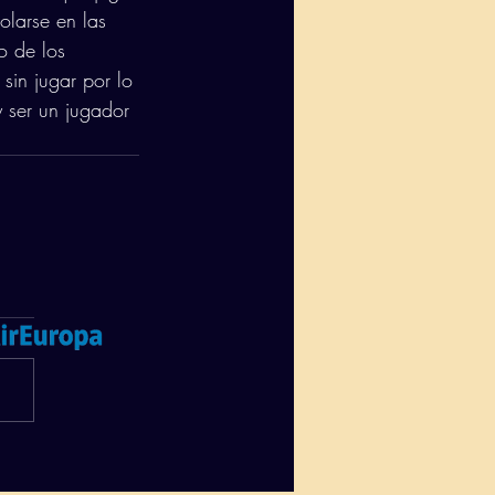
olarse en las 
o de los 
sin jugar por lo 
 ser un jugador 