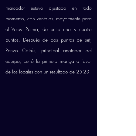
marcador estuvo ajustado en todo 
momento, con ventajas, mayormente para 
el Voley Palma, de entre uno y cuatro 
puntos. Después de dos puntos de set, 
Renzo Cairús, principal anotador del 
equipo, cerró la primera manga a favor 
de los locales con un resultado de 25-23. 