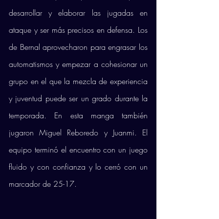
desarrollar y elaborar las jugadas en 
ataque y ser más precisos en defensa. Los 
de Bernal aprovecharon para engrasar los 
automatismos y empezar a cohesionar un 
grupo en el que la mezcla de experiencia 
y juventud puede ser un grado durante la 
temporada. En esta manga también 
jugaron Miguel Reboredo y Juanmi. El 
equipo terminó el encuentro con un juego 
fluido y con confianza y lo cerró con un 
marcador de 25-17.