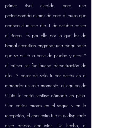
primer rival elegido para una 
pretemporada exprés de cara al curso que 
arranca el mismo día 1 de octubre contra 
el Barça. Es por ello por lo que los de 
Bernal necesitan engranar una maquinaria 
que se pulirá a base de prueba y error. Y 
el primer set fue buena demostración de 
ello. A pesar de solo ir por detrás en el 
marcador un solo momento, al equipo de 
Ciutat le costó sentirse cómodo en pista. 
Con varios errores en el saque y en la 
recepción, el encuentro fue muy disputado 
entre ambos conjuntos. De hecho, el 