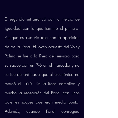
El segundo set arrancó con la inercia de 
igualdad con la que terminó el primero. 
Aunque ésta se vio rota con la aparición 
de de la Rosa. El joven opuesto del Voley 
Palma se fue a la línea del servicio para 
su saque con un 7-6 en el marcador y no 
se fue de ahí hasta que el electrónico no 
marcó el 16-6. De la Rosa complicó y 
mucho la recepción del Portol con unos 
potentes saques que eran medio punto. 
Además, cuando Portol conseguía 