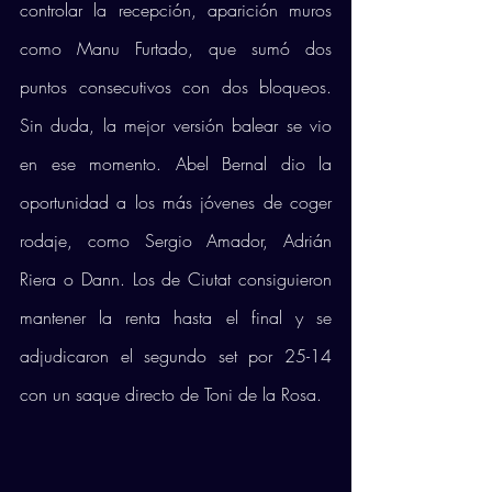
controlar la recepción, aparición muros 
como Manu Furtado, que sumó dos 
puntos consecutivos con dos bloqueos. 
Sin duda, la mejor versión balear se vio 
en ese momento. Abel Bernal dio la 
oportunidad a los más jóvenes de coger 
rodaje, como Sergio Amador, Adrián 
Riera o Dann. Los de Ciutat consiguieron 
mantener la renta hasta el final y se 
adjudicaron el segundo set por 25-14 
con un saque directo de Toni de la Rosa.