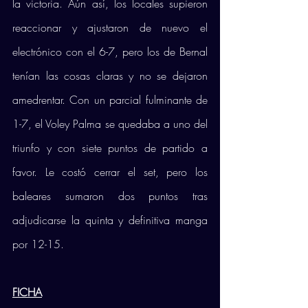
la victoria. Aún así, los locales supieron 
reaccionar y ajustaron de nuevo el 
electrónico con el 6-7, pero los de Bernal 
tenían las cosas claras y no se dejaron 
amedrentar. Con un parcial fulminante de 
1-7, el Voley Palma se quedaba a uno del 
triunfo y con siete puntos de partido a 
favor. Le costó cerrar el set, pero los 
baleares sumaron dos puntos tras 
adjudicarse la quinta y definitiva manga 
por 12-15. 
FICHA