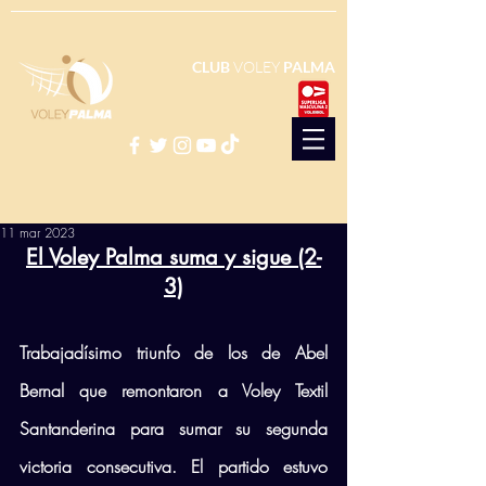
CLUB
VOLEY
PALMA
11 mar 2023
El Voley Palma suma y sigue (2-
3)
Trabajadísimo triunfo de los de Abel 
Bernal que remontaron a Voley Textil 
Santanderina para sumar su segunda 
victoria consecutiva. El partido estuvo 