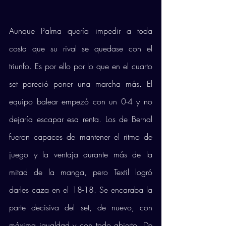
Aunque Palma quería impedir a toda 
costa que su rival se quedase con el 
triunfo. Es por ello por lo que en el cuarto 
set pareció poner una marcha más. El 
equipo balear empezó con un 0-4 y no 
dejaría escapar esa renta. Los de Bernal 
fueron capaces de mantener el ritmo de 
juego y la ventaja durante más de la 
mitad de la manga, pero Textil logró 
darles caza en el 18-18. Se encaraba la 
parte decisiva del set, de nuevo, con 
máxima igualdad y con todo abierto. De 