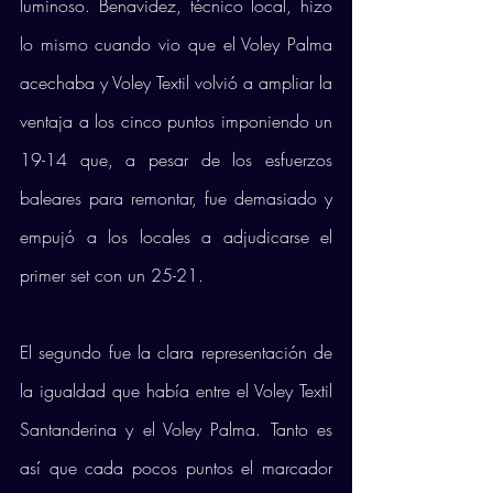
luminoso. Benavidez, técnico local, hizo 
lo mismo cuando vio que el Voley Palma 
acechaba y Voley Textil volvió a ampliar la 
ventaja a los cinco puntos imponiendo un 
19-14 que, a pesar de los esfuerzos 
baleares para remontar, fue demasiado y 
empujó a los locales a adjudicarse el 
primer set con un 25-21. 
El segundo fue la clara representación de 
la igualdad que había entre el Voley Textil 
Santanderina y el Voley Palma. Tanto es 
así que cada pocos puntos el marcador 