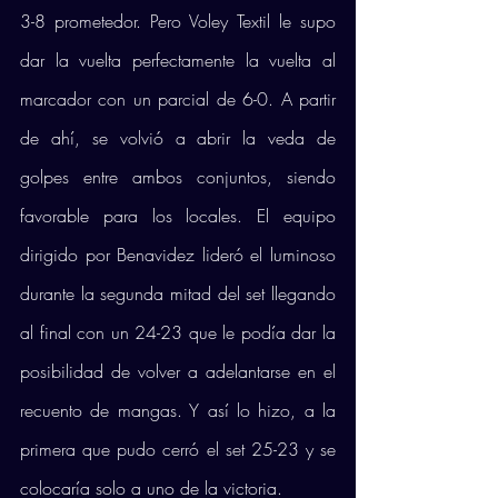
3-8 prometedor. Pero Voley Textil le supo 
dar la vuelta perfectamente la vuelta al 
marcador con un parcial de 6-0. A partir 
de ahí, se volvió a abrir la veda de 
golpes entre ambos conjuntos, siendo 
favorable para los locales. El equipo 
dirigido por Benavidez lideró el luminoso 
durante la segunda mitad del set llegando 
al final con un 24-23 que le podía dar la 
posibilidad de volver a adelantarse en el 
recuento de mangas. Y así lo hizo, a la 
primera que pudo cerró el set 25-23 y se 
colocaría solo a uno de la victoria. 