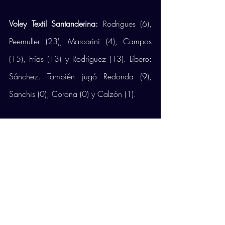
Voley Textil Santanderina:
 Rodrigues (6), 
Peemuller (23), Marcarini (4), Campos 
(15), Frías (13) y Rodríguez (13). Líbero: 
Sánchez. También jugó Redonda (9), 
Sanchis (0), Corona (0) y Calzón (1).
Club Voley Palma:
 Abel Bernal (18), Toni 
de la Rosa (14), Renzo Cairús (20), 
Xavier Fresquet (16), Tom Liot (5) y Cristian 
Palacios (13). Líbero: José Osado. 
También jugó Miguel Reboredo (0) y Javi 
Sánchez (0).