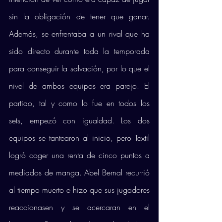
sin la obligación de tener que ganar. 
Además, se enfrentaba a un rival que ha 
sido directo durante toda la temporada 
para conseguir la salvación, por lo que el 
nivel de ambos equipos era parejo. El 
partido, tal y como lo fue en todos los 
sets, empezó con igualdad. Los dos 
equipos se tantearon al inicio, pero Textil 
logró coger una renta de cinco puntos a 
mediados de manga. Abel Bernal recurrió 
al tiempo muerto e hizo que sus jugadores 
reaccionasen y se acercaran en el 