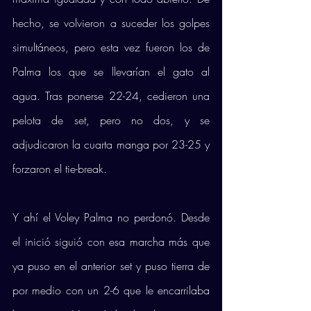
hecho, se volvieron a suceder los golpes 
simultáneos, pero esta vez fueron los de 
Palma los que se llevarían el gato al 
agua. Tras ponerse 22-24, cedieron una 
pelota de set, pero no dos, y se 
adjudicaron la cuarta manga por 23-25 y 
forzaron el tie-break. 
Y ahí el Voley Palma no perdonó. Desde 
el inició siguió con esa marcha más que 
ya puso en el anterior set y puso tierra de 
por medio con un 2-6 que le encarrilaba 