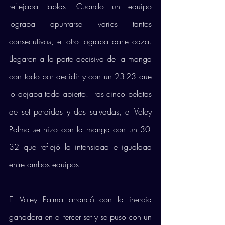
reflejaba tablas. Cuando un equipo 
lograba apuntarse varios tantos 
consecutivos, el otro lograba darle caza. 
Llegaron a la parte decisiva de la manga 
con todo por decidir y con un 23-23 que 
lo dejaba todo abierto. Tras cinco pelotas 
de set perdidas y dos salvadas, el Voley 
Palma se hizo con la manga con un 30-
32 que reflejó la intensidad e igualdad 
entre ambos equipos. 
El Voley Palma arrancó con la inercia 
ganadora en el tercer set y se puso con un 