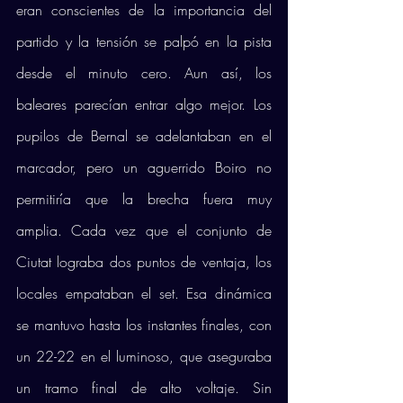
eran conscientes de la importancia del 
partido y la tensión se palpó en la pista 
desde el minuto cero. Aun así, los 
baleares parecían entrar algo mejor. Los 
pupilos de Bernal se adelantaban en el 
marcador, pero un aguerrido Boiro no 
permitiría que la brecha fuera muy 
amplia. Cada vez que el conjunto de 
Ciutat lograba dos puntos de ventaja, los 
locales empataban el set. Esa dinámica 
se mantuvo hasta los instantes finales, con 
un 22-22 en el luminoso, que aseguraba 
un tramo final de alto voltaje. Sin 