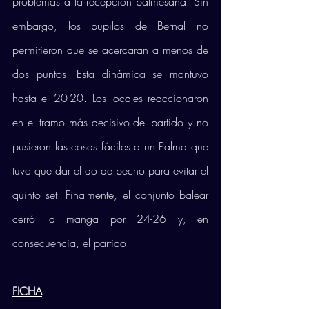
problemas a la recepción palmesana. Sin 
embargo, los pupilos de Bernal no 
permitieron que se acercaran a menos de 
dos puntos. Esta dinámica se mantuvo 
hasta el 20-20. Los locales reaccionaron 
en el tramo más decisivo del partido y no 
pusieron las cosas fáciles a un Palma que 
tuvo que dar el do de pecho para evitar el 
quinto set. Finalmente, el conjunto balear 
cerró la manga por 24-26 y, en 
consecuencia, el partido. 
FICHA