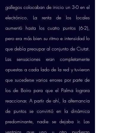
gallegos colocaban de inicio un 3-0 en el 
electrónico. La renta de los locales 
aumentó hasta los cuatro puntos (6-2), 
pero era más bien su ritmo e intensidad lo 
que debía preoupar al conjunto de Ciutat. 
Las sensaciones eran completamente 
opuestas a cada lado de la red y tuvieron 
que sucederse varios errores por parte de 
los de Boiro para que el Palma lograra 
reaccionar. A partir de ahí, la alternancia 
de puntos se convirtió en la dinámica 
predominante, nadie se dejaba ir. Las 
ventajas que uno u otro pudieran 