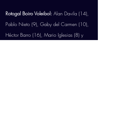
Rotogal Boiro Voleibol: 
Alan Davila (14), 
Pablo Nieto (9), Gaby del Carmen (10), 
Héctor Barro (16), Mario Iglesias (8) y 
Jaime Arjones (3). Líbero: Adrián Alves. 
También jugaron Ismael Martínez (1), 
Martín García (1) y Aarón Vidal (1).
Club Voley Palma: 
Abel Bernal (12), Toni 
de la Rosa (21), Renzo Cairús (17), 
Sergio Amador (5), Xavier Folguera (3) y 
Manu Furtado (16). Líbero: José Osado. 
También jugó Miguel Reboredo (-).