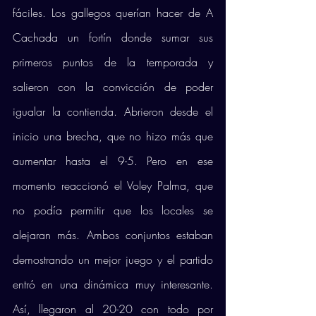
fáciles. Los gallegos querían hacer de A 
Cachada un fortín donde sumar sus 
primeros puntos de la temporada y 
salieron con la convicción de poder 
igualar la contienda. Abrieron desde el 
inicio una brecha, que no hizo más que 
aumentar hasta el 9-5. Pero en ese 
momento reaccionó el Voley Palma, que 
no podía permitir que los locales se 
alejaran más. Ambos conjuntos estaban 
demostrando un mejor juego y el partido 
entró en una dinámica muy interesante. 
Así, llegaron al 20-20 con todo por 