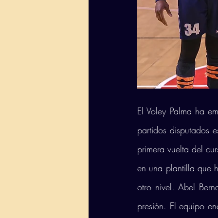
El Voley Palma ha e
partidos disputados e
primera vuelta del cu
en una plantilla que 
otro nivel. Abel Bern
presión. El equipo en