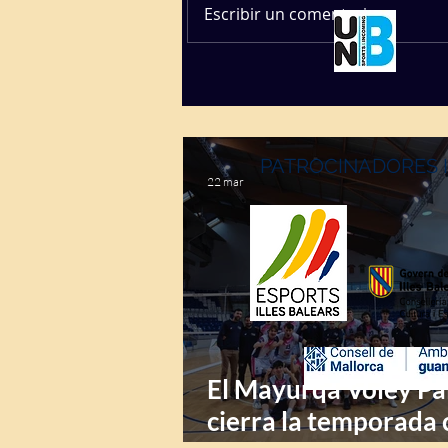
Escribir un comentario...
PATROCINADORES 
22 mar
El Mayurqa Voley P
cierra la temporada 