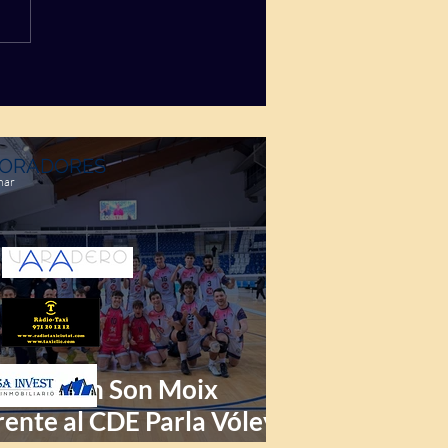
ORADORES
mar
riunfo en Son Moix
rente al CDE Parla Vóley