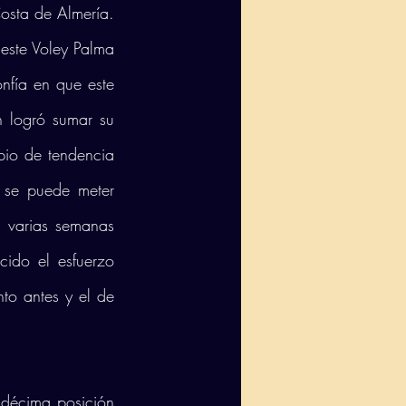
osta de Almería. 
este Voley Palma 
nfía en que este 
n logró sumar su 
io de tendencia 
se puede meter 
 varias semanas 
ido el esfuerzo 
to antes y el de 
 décima posición 