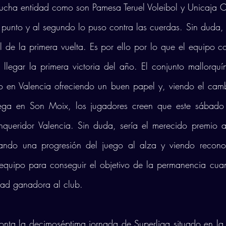
mucha entidad como son Pamesa Teruel Voleibol y Unicaja C
 punto y al segundo lo puso contra las cuerdas. Sin duda, 
 de la primera vuelta. Es por ello por lo que el equipo co
legar la primera victoria del año. El conjunto mallorquí
so en Valencia ofreciendo un buen papel y, viendo el camb
ega en Son Moix, los jugadores creen que este sábado 
ueridor Valencia. Sin duda, sería el merecido premio a
ando una progresión del juego al alza y viendo reconoc
 equipo para conseguir el objetivo de la permanencia cuan
dad ganadora al club. 
ronta la decimoséptima jornada de Superliga situado en la