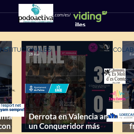
https://geffsport.com/es/
INSTITUCIONALES
COLAB
15 mar
8 
alma
Derrota en Valencia ante
T
con
un Conqueridor más
f