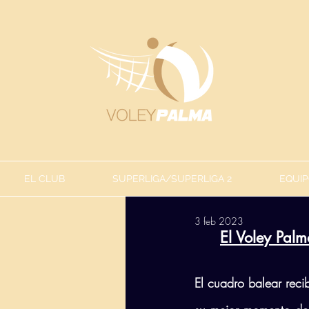
EL CLUB
SUPERLIGA/SUPERLIGA 2
EQUIP
3 feb 2023
El Voley Palm
El cuadro balear reci