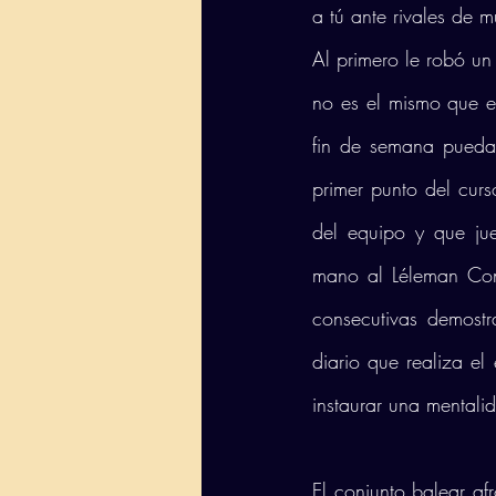
a tú ante rivales de 
Al primero le robó un
no es el mismo que el
fin de semana pueda l
primer punto del cur
del equipo y que ju
mano al Léleman Conq
consecutivas demostr
diario que realiza el
instaurar una mentali
El conjunto balear af