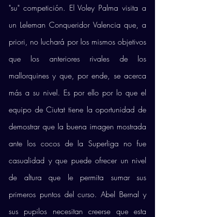
"su" competición. El Voley Palma visita a 
un Leleman Conqueridor Valencia que, a 
priori, no luchará por los mismos objetivos 
que los anteriores rivales de los 
mallorquines y que, por ende, se acerca 
más a su nivel. Es por ello por lo que el 
equipo de Ciutat tiene la oportunidad de 
demostrar que la buena imagen mostrada 
ante los cocos de la Superliga no fue 
casualidad y que puede ofrecer un nivel 
de altura que le permita sumar sus 
primeros puntos del curso. Abel Bernal y 
sus pupilos necesitan creerse que esta 