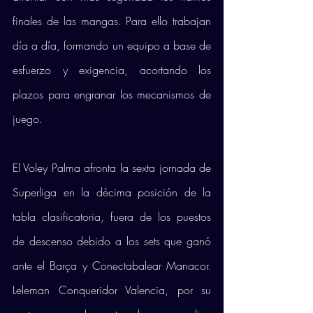
finales de las mangas. Para ello trabajan 
día a día, formando un equipo a base de 
esfuerzo y exigencia, acortando los 
plazos para engranar los mecanismos de 
juego. 
El Voley Palma afronta la sexta jornada de 
Superliga en la décima posición de la 
tabla clasificatoria, fuera de los puestos 
de descenso debido a los sets que ganó 
ante el Barça y Conectabalear Manacor. 
Leleman Conqueridor Valencia, por su 