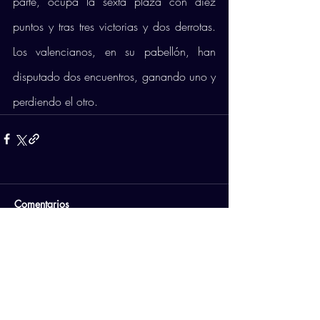
parte, ocupa la sexta plaza con diez 
puntos y tras tres victorias y dos derrotas. 
Los valencianos, en su pabellón, han 
disputado dos encuentros, ganando uno y 
perdiendo el otro.
Comentarios
Escribir un comentario...