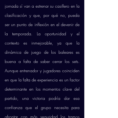
jornada sí van a estrenar su casillero en la 
clasificación y que, por qué no, pueda 
ser un punto de inflexión en el devenir de 
la temporada. La oportunidad y el 
contexto es inmejorable, ya que la 
dinámica de juego de los baleares es 
buena a falta de saber cerrar los sets. 
Aunque entrenador y jugadores coinciden 
en que la falta de experiencia es un factor 
determinante en los momentos clave del 
partido, una victoria podría dar esa 
confianza que el grupo necesita para 
afrontar con más seguridad los tramos 