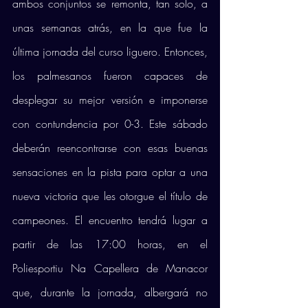
ambos conjuntos se remonta, tan solo, a 
unas semanas atrás, en la que fue la 
última jornada del curso liguero. Entonces, 
los palmesanos fueron capaces de 
desplegar su mejor versión e imponerse 
con contundencia por 0-3. Este sábado 
deberán reencontrarse con esas buenas 
sensaciones en la pista para optar a una 
nueva victoria que les otorgue el título de 
campeones. El encuentro tendrá lugar a 
partir de las 17:00 horas, en el 
Poliesportiu Na Capellera de Manacor 
que, durante la jornada, albergará no 