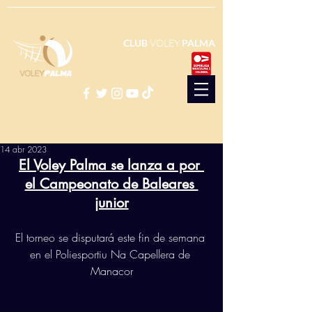
CLUB
VOLEY
PALMA
14 abr 2023
El Voley Palma se lanza a por 
el Campeonato de Baleares 
junior
El torneo se disputará este fin de semana 
en el Poliesportiu Na Capellera de 
Manacor