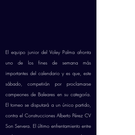
El equipo junior del Voley Palma afronta 
uno de los fines de semana más 
importantes del calendario y es que, este 
sábado, competirán por proclamarse 
campeones de Baleares en su categoría. 
El torneo se disputará a un único partido, 
contra el Construcciones Alberto Pérez CV 
Son Servera. El último enfrentamiento entre 