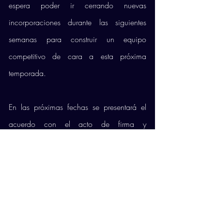
espera poder ir cerrando nuevas 
incorporaciones durante las siguientes 
semanas para construir un equipo 
competitivo de cara a esta próxima 
temporada. 
En las próximas fechas se presentará el 
acuerdo con el acto de firma y 
explicación del nuevo proyecto para 
encarar la temporada 21/22. 