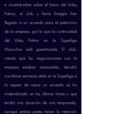
e incertidumbre sobre el futuro del Voley 
Palma, el club y Feníe Energía han 
llegado a un acuerdo para el patrocinio 
de la empresa, por lo que la continuidad 
del Voley Palma en la Superliga 
Masculina está garantizada. El club, 
viendo que las negociaciones con la 
empresa estaban avanzadas, decidió 
inscribirse semanas atrás en la Superliga a 
la espera de cerrar un acuerdo se ha 
materializado en las últimas horas y que 
tendrá una duración de una temporada, 
aunque ambas partes tienen la intención 