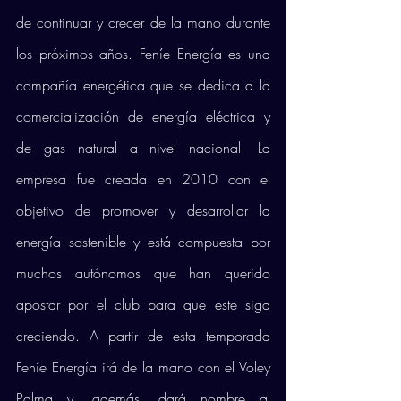
de continuar y crecer de la mano durante 
los próximos años. Feníe Energía es una 
compañía energética que se dedica a la 
comercialización de energía eléctrica y 
de gas natural a nivel nacional. La 
empresa fue creada en 2010 con el 
objetivo de promover y desarrollar la 
energía sostenible y está compuesta por 
muchos autónomos que han querido 
apostar por el club para que este siga 
creciendo. A partir de esta temporada 
Feníe Energía irá de la mano con el Voley 
Palma y, además, dará nombre al 