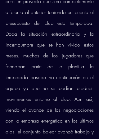
cero un proyecto que será completamente 
diferente al anterior teniendo en cuenta el 
presupuesto del club esta temporada. 
Dada la situación extraordinaria y la 
incertidumbre que se han vivido estos 
meses, muchos de los jugadores que 
formaban parte de la plantilla la 
temporada pasada no continuarán en el 
equipo ya que no se podían producir 
movimientos entorno al club. Aun así, 
viendo el avance de las negociaciones 
con la empresa energética en los últimos 
días, el conjunto balear avanzó trabajo y 