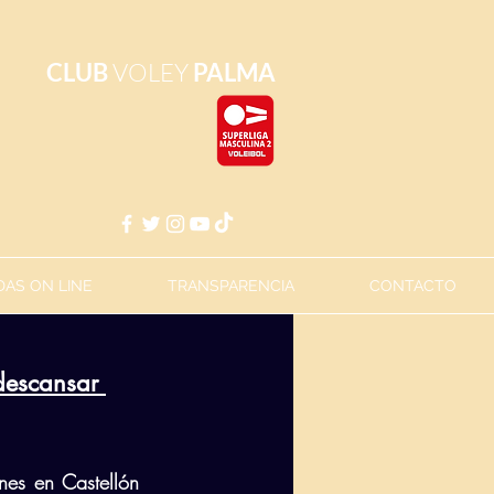
CLUB
VOLEY
PALMA
AS ON LINE
TRANSPARENCIA
CONTACTO
 descansar 
nes en Castellón 