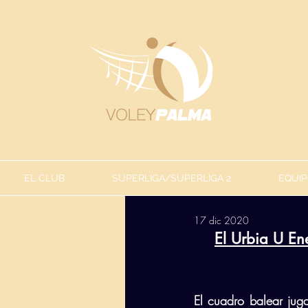
EL CLUB
SUPERLIGA/SUPERLIGA 2
EQUIP
17 dic 2020
El Urbia U Ene
El cuadro balear juga