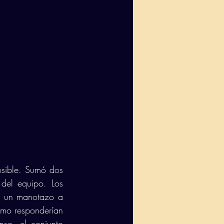
sible. Sumó dos 
del equipo. Los 
n un manotazo a 
ómo responderían 
so, el conjunto 