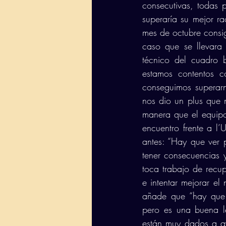
consecutivas, todas 
superaría su mejor ra
mes de octubre consig
caso que se llevara 
técnico del cuadro b
estamos contentos c
conseguimos superarn
nos dio un plus que n
manera que el equip
encuentro frente a l’
antes: “Hay que ver 
tener consecuencias 
toca trabajo de recup
e intentar mejorar el 
añade que “hay que i
pero es una buena le
están muy dados a ay