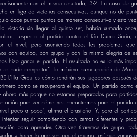
precisamente con el mismo resultado; 3-2. En caso de gana
cha en liga de victorias consecutivas, aunque no de punt
uió doce puntos puntos de manera consecutiva y esta vez, 
la victoria sin llegar al quinto set, habría sumado once
alear, respecto al partido contra el Río Duero Soria, 
on el nivel, pero asumiendo todos los problemas que 
os con equipo, con grupo y con la misma alegría de est
os hizo ganar el partido. El resultado no es lo más import
o se pudo comportar”. La máxima preocupación de Marcos
UBE L’Illa Grau es cómo rendirán sus jugadores después d
primero cómo se recuperará el equipo. Un partido como el
y ahora más porque no estamos preparados para partidos
eración para ver cómo nos encontramos para el partido co
nivel poco a poco”, afirma el brasileño. Y, para el partido 
ntentar seguir compitiendo con armas diferentes y proble
cción para aprender. Otra vez tiraremos de grupo, todo
udar y hacer lo que sea por el equipo, así que vamos a e