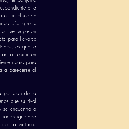
espondiente a la 
a es un chute de 
inco días que le 
o, se supieron 
ta para llevarse 
ltados, es que la 
on a relucir en 
ciente como para 
 a parecerse al 
a posición de la 
nos que su rival 
 se encuentra a 
ituarían igualado 
uatro victorias 