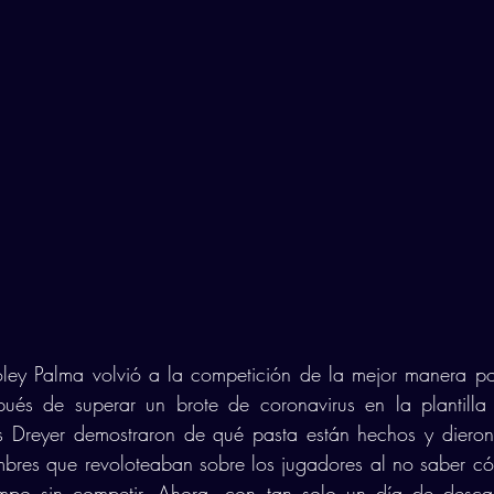
oley Palma volvió a la competición de la mejor manera po
ués de superar un brote de coronavirus en la plantilla 
s Dreyer demostraron de qué pasta están hechos y diero
mbres que revoloteaban sobre los jugadores al no saber c
mpo sin competir. Ahora, con tan solo un día de descan