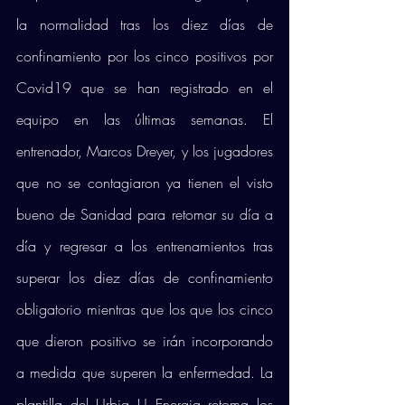
la normalidad tras los diez días de 
confinamiento por los cinco positivos por 
Covid19 que se han registrado en el 
equipo en las últimas semanas. El 
entrenador, Marcos Dreyer, y los jugadores 
que no se contagiaron ya tienen el visto 
bueno de Sanidad para retomar su día a 
día y regresar a los entrenamientos tras 
superar los diez días de confinamiento 
obligatorio mientras que los que los cinco 
que dieron positivo se irán incorporando 
a medida que superen la enfermedad. La 
plantilla del Urbia U Energia retoma los 