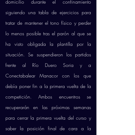
domicilio durante el confinamiento 
siguiendo una tabla de ejercicios para 
tratar de mantener el tono físico y perder 
lo menos posible tras el parón al que se 
ha visto obligada la plantilla por la 
situación. Se suspendieron los partidos 
frente al Río Duero Soria y a 
Conectabalear Manacor con los que 
debía poner fin a la primera vuelta de la 
competición. Ambos encuentros se 
recuperarán en las próximas semanas 
para cerrar la primera vuelta del curso y 
saber la posición final de cara a la 