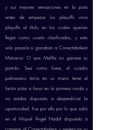
y sus mejores sensaciones en la pista 
antes de empezar los playoffs unos 
playoffs al título en los cuales querían 
llegar como cuarto clasificados, y esto 
solo pasaría si ganaban a Conectabalear 
Manacor. O que Melilla no ganase su 
partido. Sea como fuere, el cuadro 
palmesano tenía en su mano tener el 
factor pista a favor en la primera ronda y 
no estaba dispuesto a desperdiciar la 
oportunidad. Fue por ello por lo que salió 
en el Miquel Àngel Nadal dispuesto a 
comerse al Conectabalear y sentenciar su 