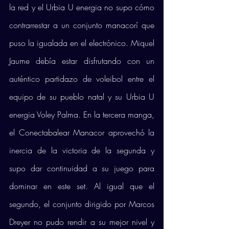
la red y el Urbia U energia no supo cómo 
contrarrestar a un conjunto manacorí que 
puso la igualada en el electrónico. Miquel 
Jaume debía estar disfrutando con un 
auténtico partidazo de voleibol entre el 
equipo de su pueblo natal y su Urbia U 
energia Voley Palma. En la tercera manga, 
el Conectabalear Manacor aprovechó la 
inercia de la victoria de la segunda y 
supo dar continuidad a su juego para 
dominar en este set. Al igual que el 
segundo, el conjunto dirigido por Marcos 
Dreyer no pudo rendir a su mejor nivel y 