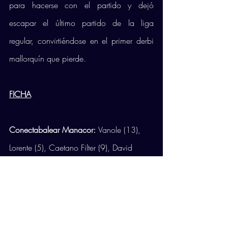
para hacerse con el partido y dejó 
escapar el último partido de la liga 
regular, convirtiéndose en el primer derbi 
mallorquín que pierde.
FICHA
Conectabalear Manacor: 
Vanole (13), 
Lorente (5), Caetano Filter (9), David 
López (10), Ángel Rodríguez (27), 
Martins (14). Líbero: Piris (0). También 
jugaron Chourio (0), y Miguel Gallego 
(0).