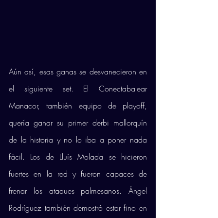
Aún así, esas ganas se desvanecieron en 
el siguiente set. El Conectabalear 
Manacor, también equipo de playoff, 
quería ganar su primer derbi mallorquín 
de la historia y no lo iba a poner nada 
fácil. Los de Lluís Molada se hicieron 
fuertes en la red y fueron capaces de 
frenar los ataques palmesanos. Ángel 
Rodríguez también demostró estar fino en 