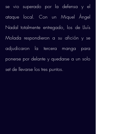
se vio superado por la defensa y el 
ataque local. Con un Miquel Àngel 
Nadal totalmente entregado, los de Lluís 
Molada respondieron a su afición y se 
adjudicaron la tercera manga para 
ponerse por delante y quedarse a un solo 
set de llevarse los tres puntos.