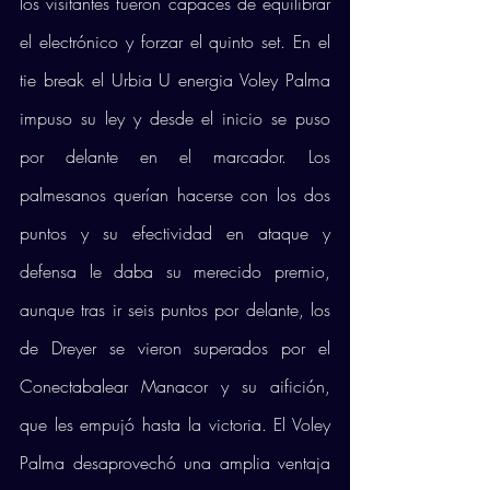
los visitantes fueron capaces de equilibrar 
el electrónico y forzar el quinto set. En el 
tie break el Urbia U energia Voley Palma 
impuso su ley y desde el inicio se puso 
por delante en el marcador. Los 
palmesanos querían hacerse con los dos 
puntos y su efectividad en ataque y 
defensa le daba su merecido premio, 
aunque tras ir seis puntos por delante, los 
de Dreyer se vieron superados por el 
Conectabalear Manacor y su aifición, 
que les empujó hasta la victoria. El Voley 
Palma desaprovechó una amplia ventaja 