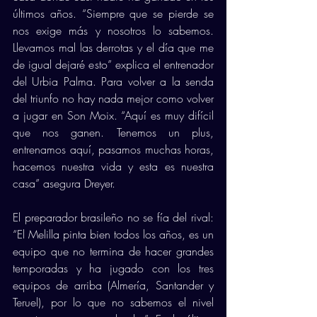
últimos años. “Siempre que se pierde se 
nos exige más y nosotros lo sabemos. 
Llevamos mal las derrotas y el día que me 
de igual dejaré esto” explica el entrenador 
del Urbia Palma. Para volver a la senda 
del triunfo no hay nada mejor como volver 
a jugar en Son Moix. “Aquí es muy difícil 
que nos ganen. Tenemos un plus, 
entrenamos aquí, pasamos muchas horas, 
hacemos nuestra vida y esta es nuestra 
casa” asegura Dreyer.
El preparador brasileño no se fía del rival: 
“El Melilla pinta bien todos los años, es un 
equipo que no termina de hacer grandes 
temporadas y ha jugado con los tres 
equipos de arriba (Almería, Santander y 
Teruel), por lo que no sabemos el nivel 