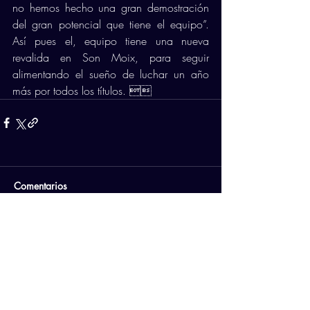
no hemos hecho una gran demostración 
del gran potencial que tiene el equipo”. 
Así pues el, equipo tiene una nueva 
revalida en Son Moix, para seguir 
alimentando el sueño de luchar un año 
más por todos los títulos. 
Comentarios
Escribir un comentario...