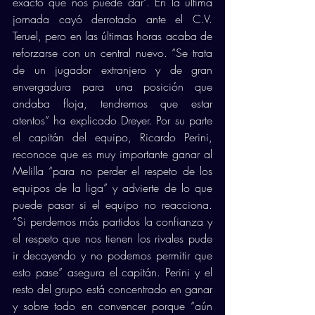
exacto que nos puede dar”. En la última 
jornada cayó derrotado ante el C.V. 
Teruel, pero en las últimas horas acaba de 
reforzarse con un central nuevo. “Se trata 
de un jugador extranjero y de gran 
envergadura para una posición que 
andaba floja, tendremos que estar 
atentos” ha explicado Dreyer. Por su parte 
el capitán del equipo, Ricardo Perini, 
reconoce que es muy importante ganar al 
Melilla “para no perder el respeto de los 
equipos de la liga” y advierte de lo que 
puede pasar si el equipo no reacciona. 
“Si perdemos más partidos la confianza y 
el respeto que nos tienen los rivales pude 
ir decayendo y no podemos permitir que 
esto pase” asegura el capitán. Perini y el 
resto del grupo está concentrado en ganar 
y sobre todo en convencer porque “aún 