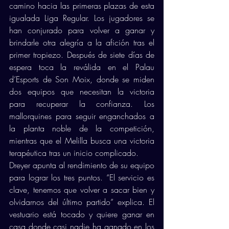
camino hacia las primeras plazas de esta 
igualada Liga Regular. Los jugadores se 
han conjurado para volver a ganar y 
brindarle otra alegría a la afición tras el 
primer tropiezo. Después de siete días de 
espera toca la reválida en el Palau 
d’Esports de Son Moix, donde se miden 
dos equipos que necesitan la victoria 
para recuperar la confianza. Los 
mallorquines para seguir enganchados a 
la planta noble de la competición, 
mientras que el Melilla busca una victoria 
terapéutica tras un inicio complicado. 
Dreyer apunta al rendimiento de su equipo 
para lograr los tres puntos. “El servicio es 
clave, tenemos que volver a sacar bien y 
olvidarnos del último partido” explica. El 
vestuario está tocado y quiere ganar en 
casa donde casi nadie ha ganado en los 