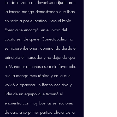
los de la zona de Llevant se adjudicaron 
la tercera manga demostrando que iban 
en serio a por el partido. Pero el Feníe 
Energía se encargó, en el inicio del 
cuarto set, de que el Conectabalear no 
se hiciese ilusiones, dominando desde el 
principio el marcador y no dejando que 
el Manacor acechase su renta favorable. 
Fue la manga más rápida y en la que 
volvió a aparecer un Renzo decisivo y 
líder de un equipo que terminó el 
encuentro con muy buenas sensaciones 
de cara a su primer partido oficial de la 