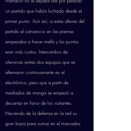
Manacor no le dejaba dar por perdido 
un partido que había luchado desde el 
primer punto. Aun así, a estas alturas del 
partido el cansancio en las piernas 
empezaba a hacer mella y los puntos 
eran más cortos. Intercambio de 
ofensivas entres dos equipos que se 
alternaron continuamente en el 
electrónico, pero que a partir de 
mediados de manga se empezó a 
decantar en favor de los visitantes. 
Haciendo de la defensa en la red su 
gran baza para sumar en el marcador, 