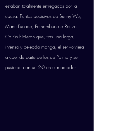
estaban totalmente entregados por la 
causa. Puntos decisivos de Sunny Wu, 
Manu Furtado, Pernambuco o Renzo 
Cairús hicieron que, tras una larga, 
intensa y peleada manga, el set volviera 
a caer de parte de los de Palma y se 
pusieran con un 2-0 en el marcador. 