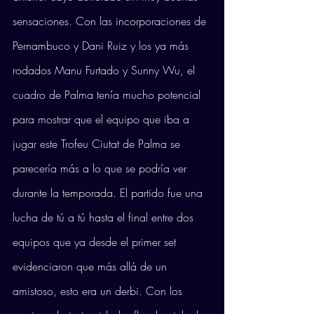
sensaciones. Con las incorporaciones de 
Pernambuco y Dani Ruiz y los ya más 
rodados Manu Furtado y Sunny Wu, el 
cuadro de Palma tenía mucho potencial 
para mostrar que el equipo que iba a 
jugar este Trofeu Ciutat de Palma se 
parecería más a lo que se podría ver 
durante la temporada. El partido fue una 
lucha de tú a tú hasta el final entre dos 
equipos que ya desde el primer set 
evidenciaron que más allá de un 
amistoso, esto era un derbi. Con los 