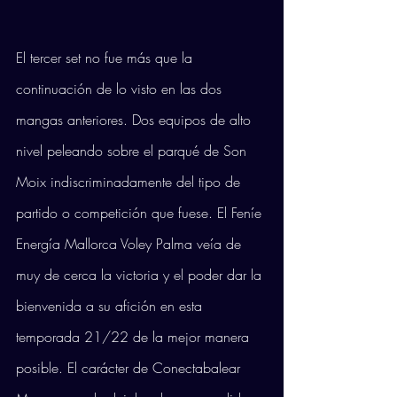
El tercer set no fue más que la 
continuación de lo visto en las dos 
mangas anteriores. Dos equipos de alto 
nivel peleando sobre el parqué de Son 
Moix indiscriminadamente del tipo de 
partido o competición que fuese. El Feníe 
Energía Mallorca Voley Palma veía de 
muy de cerca la victoria y el poder dar la 
bienvenida a su afición en esta 
temporada 21/22 de la mejor manera 
posible. El carácter de Conectabalear 