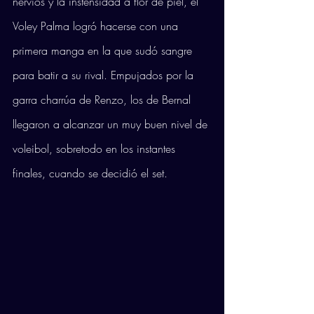
nervios y la instensidad a flor de piel, el 
Voley Palma logró hacerse con una 
primera manga en la que sudó sangre 
para batir a su rival. Empujados por la 
garra charrúa de Renzo, los de Bernal 
llegaron a alcanzar un muy buen nivel de 
voleibol, sobretodo en los instantes 
finales, cuando se decidió el set. 