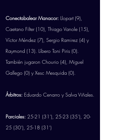
Conectabalear Manacor:
 Llopart (9), 
Caetano Filter (10), Thiago Vanole (15), 
Víctor Méndez (7), Sergio Ramirez (4) y 
Raymond (13). Líbero Toni Piris (0). 
También jugaron Chourio (4), Miguel 
Gallego (0) y Xesc Mesquida (0).
Árbitros:
 Eduardo Cenarro y Salva Viñales.
Parciales:
 25-21 (31’), 25-23 (35’), 20-
25 (30’), 25-18 (31’) 