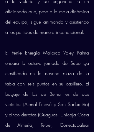
a la victoria y de enganchar a un 
aficionado que, pese a la mala dinámica 
del equipo, sigue animando y asistiendo 
a los partidos de manera incondicional. 
El Feníe Energía Mallorca Voley Palma 
encara la octava jornada de Superliga 
clasificado en la novena plaza de la 
tabla con seis puntos en su casillero. El 
bagaje de los de Bernal es de dos 
victorias (Arenal Emevé y San Sadurniño) 
y cinco derrotas (Guaguas, Unicaja Costa 
de Almería, Teruel, Conectabalear 