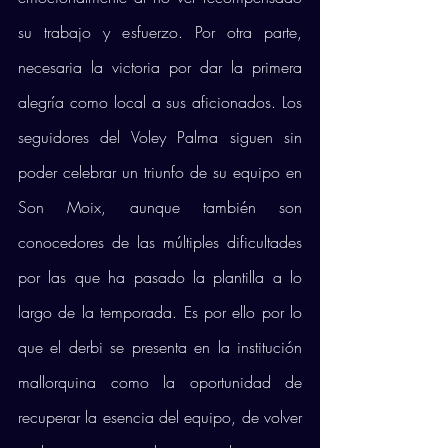
su trabajo y esfuerzo. Por otra parte, 
necesaria la victoria por dar la primera 
alegría como local a sus aficionados. Los 
seguidores del Voley Palma siguen sin 
poder celebrar un triunfo de su equipo en 
Son Moix, aunque también son 
conocedores de las múltiples dificultades 
por las que ha pasado la plantilla a lo 
largo de la temporada. Es por ello por lo 
que el derbi se presenta en la institución 
mallorquina como la oportunidad de 
recuperar la esencia del equipo, de volver 