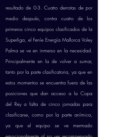
resultado de 0-3. Cuatro derrotas de por 
medio después, contra cuatro de los 
primeros cinco equipos clasificados de la 
Superliga, el Feníe Energía Mallorca Voley 
Palma se ve en inmerso en la necesidad. 
Principalmente en la de volver a sumar, 
tanto por la parte clasificatoria, ya que en 
estos momentos se encuentra fuera de las 
posiciones que dan acceso a la Copa 
del Rey a falta de cinco jornadas para 
clasificarse, como por la parte anímica, 
ya que el equipo se ve mermado 
emocionalmente al no ver recompensado 