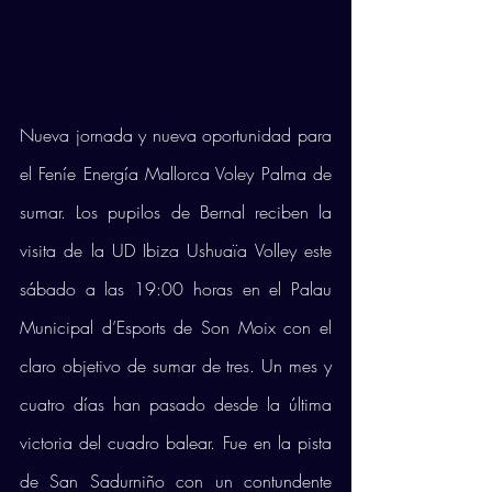
Nueva jornada y nueva oportunidad para 
el Feníe Energía Mallorca Voley Palma de 
sumar. Los pupilos de Bernal reciben la 
visita de la UD Ibiza Ushuaïa Volley este 
sábado a las 19:00 horas en el Palau 
Municipal d’Esports de Son Moix con el 
claro objetivo de sumar de tres. Un mes y 
cuatro días han pasado desde la última 
victoria del cuadro balear. Fue en la pista 
de San Sadurniño con un contundente 