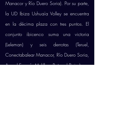
Manacor y Río Duero Soria). Por su parte, 
la UD Ibiza Ushuaïa Volley se encuentra 
en la décima plaza con tres puntos. El 
conjunto ibicenco suma una victoria 
(Leleman) y seis derrotas (Teruel, 
Conectabalear Manacor, Río Duero Soria, 
Arenal Emevé, Melilla y Rotogal Boiro).
Comentarios
Escribir un comentario...