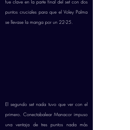
fue clave en la parte final del set con dos 
puntos cruciales para que el Voley Palma 
se llevase la manga por un 22-25.
El segundo set nada tuvo que ver con el 
primero. Conectabalear Manacor impuso 
una ventaja de tres puntos nada más 