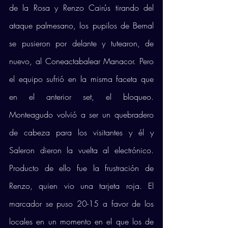
de la Rosa y Renzo Cairús tirando del 
ataque palmesano, los pupilos de Bernal 
se pusieron por delante y tutearon, de 
nuevo, al Coneactabalear Manacor. Pero 
el equipo sufrió en la misma faceta que 
en el anterior set, el bloqueo. 
Monteagudo volvió a ser un quebradero 
de cabeza para los visitantes y él y 
Saleron dieron la vuelta al electrónico. 
Producto de ello fue la frustración de 
Renzo, quien vio una tarjeta roja. El 
marcador se puso 20-15 a favor de los 
locales en un momento en el que los de 