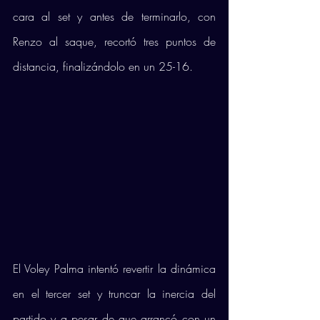
cara al set y antes de terminarlo, con 
Renzo al saque, recortó tres puntos de 
distancia, finalizándolo en un 25-16. 
El Voley Palma intentó revertir la dinámica 
en el tercer set y truncar la inercia del 
partido y a pesar de que arrancó con un 