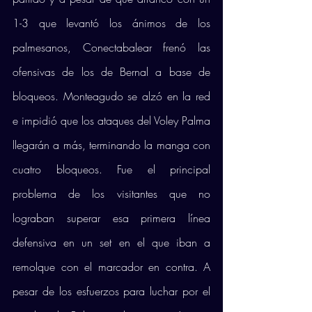
1-3 que levantó los ánimos de los 
palmesanos, Conectabalear frenó las 
ofensivas de los de Bernal a base de 
bloqueos. Monteagudo se alzó en la red 
e impidió que los ataques del Voley Palma 
llegarán a más, terminando la manga con 
cuatro bloqueos. Fue el principal 
problema de los visitantes que no 
lograban superar esa primera línea 
defensiva en un set en el que iban a 
remolque con el marcador en contra. A 
pesar de los esfuerzos para luchar por el 