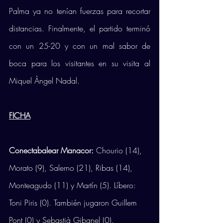
Palma ya no tenían fuerzas para recortar 
distancias. Finalmente, el partido terminó 
con un 25-20 y con un mal sabor de 
boca para los visitantes en su visita al 
Miquel Àngel Nadal. 
FICHA
Conectabalear Manacor: 
Chourio (14), 
Morato (9), Salerno (21), Ribas (14), 
Monteagudo (11) y Martín (5). Líbero: 
Toni Piris (0). También jugaron Guillem 
Pont (0) y Sebastià Gibanel (0). 