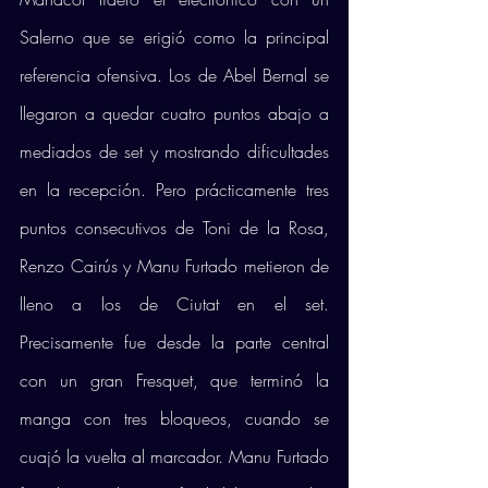
Salerno que se erigió como la principal 
referencia ofensiva. Los de Abel Bernal se 
llegaron a quedar cuatro puntos abajo a 
mediados de set y mostrando dificultades 
en la recepción. Pero prácticamente tres 
puntos consecutivos de Toni de la Rosa, 
Renzo Cairús y Manu Furtado metieron de 
lleno a los de Ciutat en el set. 
Precisamente fue desde la parte central 
con un gran Fresquet, que terminó la 
manga con tres bloqueos, cuando se 
cuajó la vuelta al marcador. Manu Furtado 