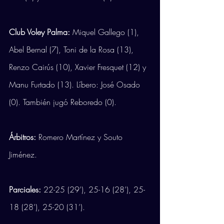
Club Voley Palma:
 Miquel Gallego (1), 
Abel Bernal (7), Toni de la Rosa (13), 
Renzo Cairús (10), Xavier Fresquet (12) y 
Manu Furtado (13). Líbero: José Osado 
(0). También jugó Reboredo (0). 
Árbitros:
 Romero Martínez y Souto 
Jiménez.
Parciales:
 22-25 (29’), 25-16 (28’), 25-
18 (28’), 25-20 (31’).