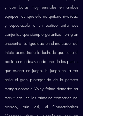
y con bajas muy sensibles en ambos 
equipos, aunque ello no quitaría rivalidad 
y espectáculo a un partido entre dos 
conjuntos que siempre garantizan un gran 
encuentro. La igualdad en el marcador del 
inicio demostraría lo luchado que sería el 
partido en todos y cada uno de los puntos 
que estaría en juego. El juego en la red 
sería el gran protagonista de la primera 
manga donde el Voley Palma demostró ser 
más fuerte. En los primeros compases del 
partido, aún así, el Conectabalear 
Manacor lideró el electrónico con un 