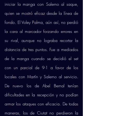
iniciar la manga con Salerno al saque, 
quien se mostró eficaz desde la línea de 
fondo. El Voley Palma, aún así, no perdió 
la cara al marcador forzando errores en 
su rival, aunque no lograba recortar la 
distancia de tres puntos. Fue a mediados 
de la manga cuando se decidió el set 
con un parcial de 9-1 a favor de los 
locales con Martín y Salerno al servicio. 
De nuevo los de Abel Bernal tenían 
dificultades en la recepción y no podían 
armar los ataques con eficacia. De todas 
maneras, los de Ciutat no perdieron la 