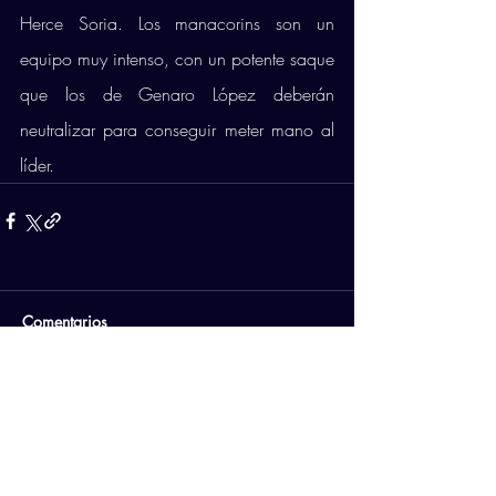
Herce Soria. Los manacorins son un 
equipo muy intenso, con un potente saque 
que los de Genaro López deberán 
neutralizar para conseguir meter mano al 
líder.
Comentarios
Escribir un comentario...