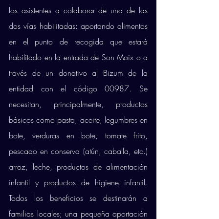
los asistentes a colaborar de una de las 
dos vías habilitadas: aportando alimentos 
en el punto de recogida que estará 
habilitado en la entrada de Son Moix o a 
través de un donativo al Bizum de la 
entidad con el código 00987. Se 
necesitan, principalmente, productos 
básicos como pasta, aceite, legumbres en 
bote, verduras en bote, tomate frito, 
pescado en conserva (atún, caballa, etc.) 
arroz, leche, productos de alimentación 
infantil y productos de higiene infantil. 
Todos los beneficios se destinarán a 
familias locales; una pequeña aportación 