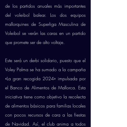
de los partidos anuales más importantes 
del voleibol balear. Los dos equipos 
mallorquines de Superliga Masculina de 
Voleibol se verán las caras en un partido 
que promete ser de alto voltaje. 
Este será un derbi solidario, puesto que el 
Voley Palma se ha sumado a la campaña 
«La gran recogida 2024» impulsada por 
el Banco de Alimentos de Mallorca. Esta 
iniciativa tiene como objetivo la recolecta 
de alimentos básicos para familias locales 
con pocos recursos de cara a las fiestas 
de Navidad. Así, el club anima a todos 