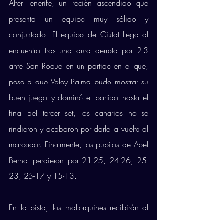
Alter Tenerife, un recién ascendido que 
presenta un equipo muy sólido y 
conjuntado. El equipo de Ciutat llega al 
encuentro tras una dura derrota por 2-3 
ante San Roque en un partido en el que, 
pese a que Voley Palma pudo mostrar su 
buen juego y dominó el partido hasta el 
final del tercer set, los canarios no se 
rindieron y acabaron por darle la vuelta al 
marcador. Finalmente, los pupilos de Abel 
Bernal perdieron por 21-25, 24-26, 25-
23, 25-17 y 15-13. 
En la pista, los mallorquines recibirán al 