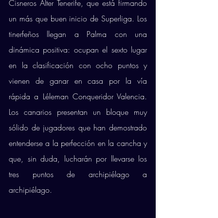
Cisneros Alter Tenerife, que está firmando 
un más que buen inicio de Superliga. Los 
tinerfeños llegan a Palma con una 
dinámica positiva: ocupan el sexto lugar 
en la clasificación con ocho puntos y 
vienen de ganar en casa por la vía 
rápida a Léleman Conqueridor Valencia. 
Los canarios presentan un bloque muy 
sólido de jugadores que han demostrado 
entenderse a la perfección en la cancha y 
que, sin duda, lucharán por llevarse los 
tres puntos de archipiélago a 
archipiélago. 