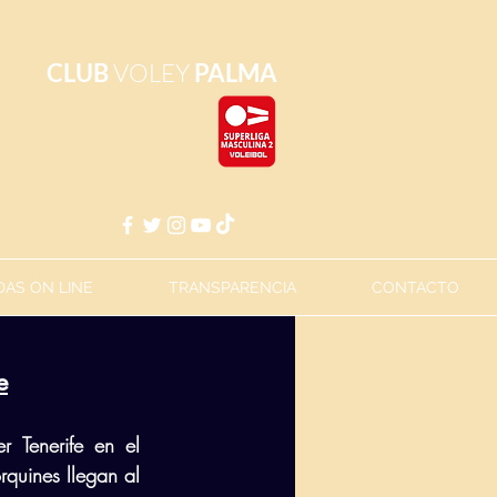
CLUB
VOLEY
PALMA
AS ON LINE
TRANSPARENCIA
CONTACTO
e
 Tenerife en el 
quines llegan al 