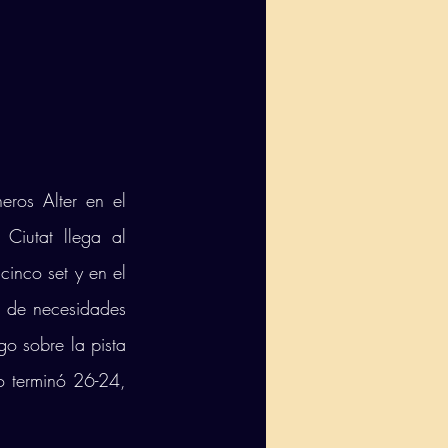
ros Alter en el 
Ciutat llega al 
inco set y en el 
 de necesidades 
o sobre la pista 
do terminó 26-24, 