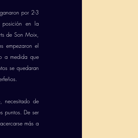
 ganaron por 2-3 
posición en la 
rts de Son Moix, 
es empezaron el 
o a medida que 
ntos se quedaran 
erfeños. 
, necesitado de 
s puntos. De ser 
 acercarse más a 