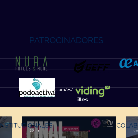
PATROCINADORES
https://geffsport.com/es/
INSTITUCIONALES
COLAB
15 mar
8 