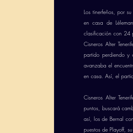
Los tinerfeños, por s
en casa de Léleman 
clasificación con 24 
Cisneros Alter Tener
partido perdiendo y
avanzaba el encuentro
en casa. Así, el part
Cisneros Alter Tener
puntos, buscará cambi
así, los de Bernal co
puestos de Playoff, su