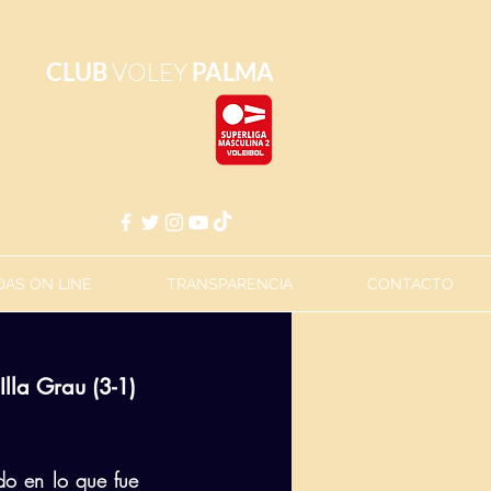
CLUB
VOLEY
PALMA
AS ON LINE
TRANSPARENCIA
CONTACTO
lla Grau (3-1)
do en lo que fue 