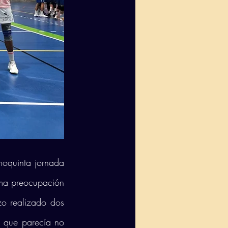
moquinta jornada 
ma preocupación 
o realizado dos 
a que parecía no 