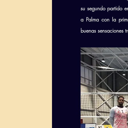
su segundo partido en
a Palma con la prim
buenas sensaciones tr