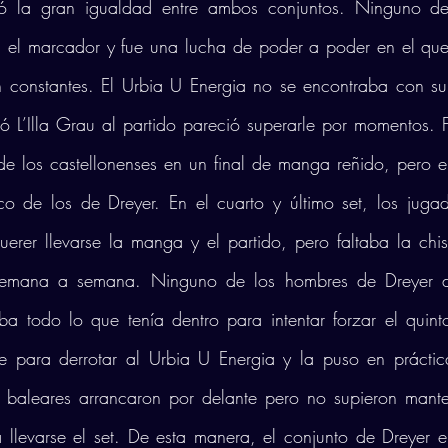
imó la gran igualdad entre ambos conjuntos. Ninguno de
 el marcador y fue una lucha de poder a poder en el que 
n constantes. El Urbia U Energia no se encontraba con su 
ró L’Illa Grau al partido pareció superarle por momentos. Fi
e los castellonenses en un final de manga reñido, pero e
ico de los de Dreyer. En el cuarto y último set, los juga
erer llevarse la manga y el partido, pero faltaba la chi
semana a semana. Ninguno de los hombres de Dreyer d
a todo lo que tenía dentro para intentar forzar el quinto 
ve para derrotar al Urbia U Energia y la puso en práctic
baleares arrancaron por delante pero no supieron mantene
llevarse el set. De esta manera, el conjunto de Dreyer e