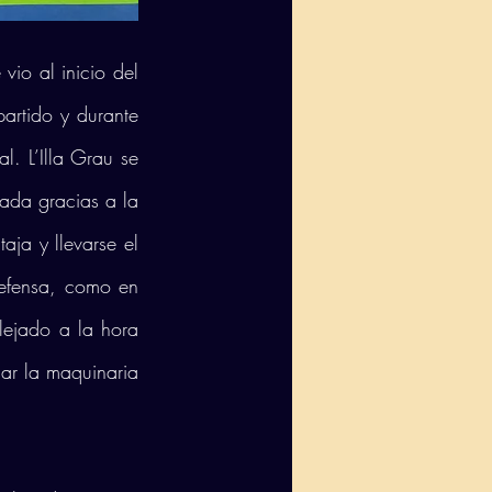
io al inicio del 
artido y durante 
l. L’Illa Grau se 
ada gracias a la 
ja y llevarse el 
efensa, como en 
lejado a la hora 
r la maquinaria 