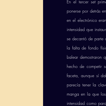
En el tercer set pr
ponerse por detrás en
en el electrónico era
intensidad que instau
se decantó de parte d
la falta de fondo fís
balear demostraron qu
hecho de competir 
faceta, aunque sí dab
parecía tener la cla
manga en la que los 
intensidad como para 