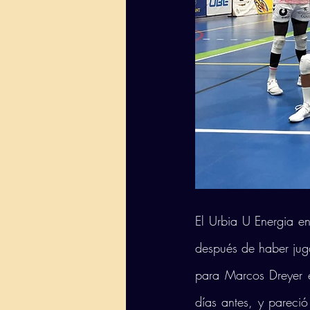
El Urbia U Energia en
después de haber jug
para Marcos Dreyer e
días antes, y pareció