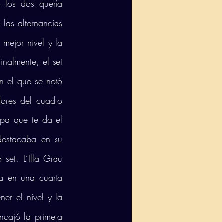
 los dos quería 
las alternancias 
mejor nivel y la 
nalmente, el set 
n el que se notó 
dores del cuadro 
spa que te da el 
estacaba en su 
set. L’Illa Grau 
a en una cuarta 
r el nivel y la 
ncajó la primera 