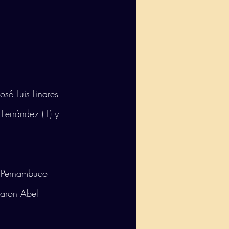
sé Luis Linares 
Ferrández (1) y 
, Pernambuco 
garon Abel 