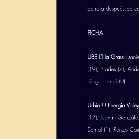
derrota después de c
FICHA
UBE L’Illa Grau: 
Danie
(19), Prades (7), And
Diego Ferrari (0).
Urbia U Energía Vole
(17), Juanmi González
Bernal (1), Renzo Cair