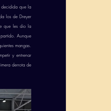
 decidida que la 
a los de Dreyer 
e que les dio la 
 partido. Aunque 
guientes mangas. 
petir y entrenar 
rimera derrota de 