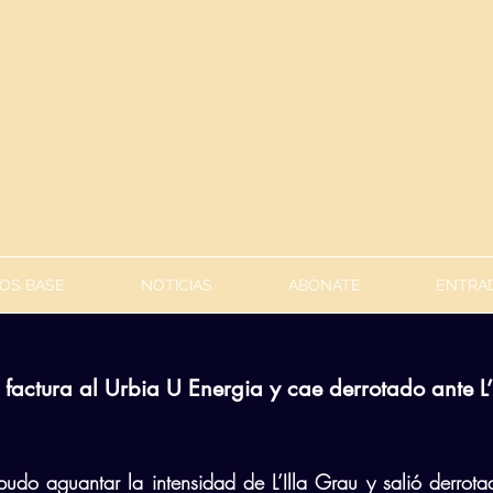
OS BASE
NOTICIAS
ABÓNATE
ENTRAD
factura al Urbia U Energia y cae derrotado ante L’I
udo aguantar la intensidad de L’Illa Grau y salió derrota