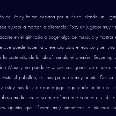
n del Voley Palma destaca por su físico, siendo un jugado
de ayudar a marcar la diferencia: “Soy un jugador muy fís
gadores en el gimnasio a coger algo de músculo y mostrar 
 que puede hacer la diferencia para el equipo y ser una 
n la parte alta de la tabla”, señala el alemán. Seybering vi
Son Moix y no puede esconder sus ganas de empezar a 
e visto el pabellón, es muy grande y muy bonito. De hech
 estoy muy feliz de poder jugar aquí cada partido en cas
trabajo medio hecho ya que afirma que conoce el club, al
nes apunta que “fueron muy simpáticos e hicieron to