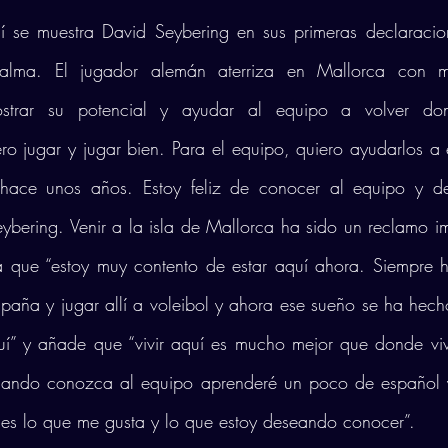
sí se muestra David Seybering en sus primeras declaraci
Palma. El jugador alemán aterriza en Mallorca con 
strar su potencial y ayudar al equipo a volver don
ero jugar y jugar bien. Para el equipo, quiero ayudarlos a e
hace unos años. Estoy feliz de conocer al equipo y de 
eybering. Venir a la isla de Mallorca ha sido un reclamo im
ra que “estoy muy contento de estar aquí ahora. Siempre h
España y jugar allí a voleibol y ahora ese sueño se ha hecho
quí” y añade que “vivir aquí es mucho mejor que donde viv
ando conozca al equipo aprenderé un poco de español y
 es lo que me gusta y lo que estoy deseando conocer”.