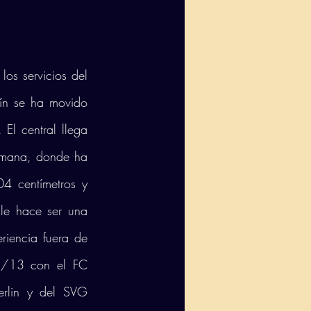
os servicios del 
ín se ha movido 
El central llega 
rmana, donde ha 
4 centímetros y 
le hace ser una 
iencia fuera de 
2/13 con el FC 
rlin y del SVG 