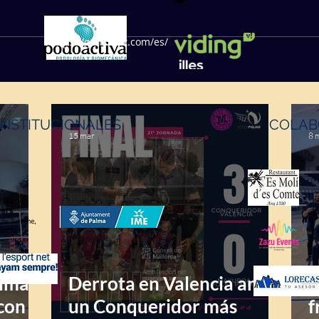
https://geffsport.com/es/
INSTITUCIONALES
COLAB
15 mar
8 
alma
Derrota en Valencia ante
T
con
un Conqueridor más
f