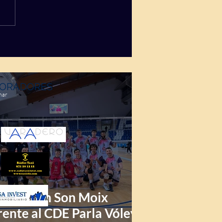
ORADORES
mar
riunfo en Son Moix
rente al CDE Parla Vóley