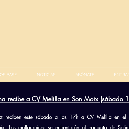
OS BASE
NOTICIAS
ABÓNATE
ENTRAD
ma recibe a CV Melilla en Son Moix (sábado 
 reciben este sábado a las 17h a CV Melilla en el P
x. Los mallorquines se enfrentarán al conjunto de Sali