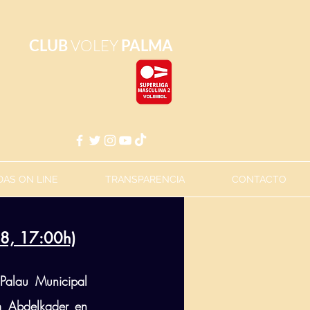
CLUB
VOLEY
PALMA
AS ON LINE
TRANSPARENCIA
CONTACTO
18, 17:00h)
alau Municipal 
m Abdelkader en 