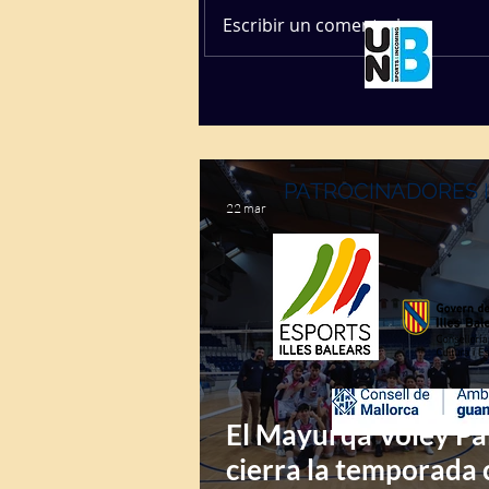
Escribir un comentario...
PATROCINADORES 
22 mar
El Mayurqa Voley P
cierra la temporada 