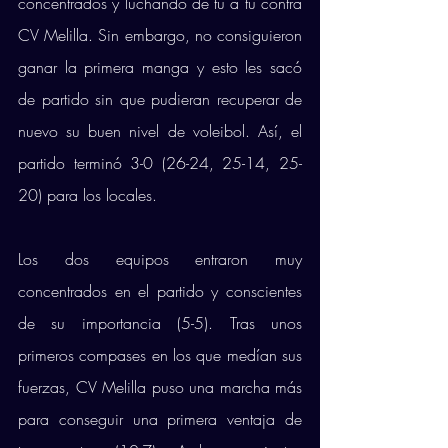
concentrados y luchando de tú a tú contra 
CV Melilla. Sin embargo, no consiguieron 
ganar la primera manga y esto les sacó 
de partido sin que pudieran recuperar de 
nuevo su buen nivel de voleibol. Así, el 
partido terminó 3-0 (26-24, 25-14, 25-
20) para los locales. 
Los dos equipos entraron muy 
concentrados en el partido y conscientes 
de su importancia (5-5). Tras unos 
primeros compases en los que medían sus 
fuerzas, CV Melilla puso una marcha más 
para conseguir una primera ventaja de 