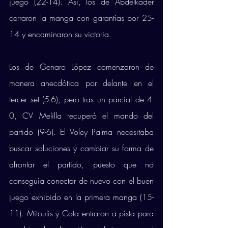
juego (22-14). Así, los de Abdelkader 
cerraron la manga con garantías por 25-
14 y encaminaron su victoria. 
Los de Genaro López comenzaron de 
manera anecdótica por delante en el 
tercer set (5-6), pero tras un parcial de 4-
0, CV Melilla recuperó el mando del 
partido (9-6). El Voley Palma necesitaba 
buscar soluciones y cambiar su forma de 
afrontar el partido, puesto que no 
conseguía conectar de nuevo con el buen 
juego exhibido en la primera manga (15-
11). Mitoulis y Cota entraron a pista para 