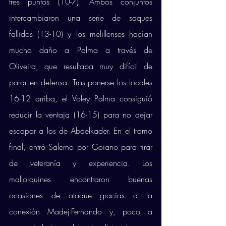
tres puntos (10-7). Ambos conjuntos 
intercambiaron una serie de saques 
fallidos (13-10) y los melillenses hacían 
mucho daño a Palma a través de 
Oliveira, que resultaba muy difícil de 
parar en defensa. Tras ponerse los locales 
16-12 arriba, el Voley Palma consiguió 
reducir la ventaja (16-15) para no dejar 
escapar a los de Abdelkader. En el tramo 
final, entró Salerno por Goiano para tirar 
de veteranía y experiencia. Los 
mallorquines encontraron buenas 
ocasiones de ataque gracias a la 
conexión Madej-Fernando y, poco a 