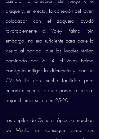
cambiar la dirección del juego y el 
ataque y, en efecto, la conexión del joven 
colocador con el zaguero ayudó 
favorablemente al Voley Palma. Sin 
embargo, no era suficiente para darle la 
vuelta al partido, que los locales tenían 
dominado por 20-14. El Voley Palma 
consiguió mitigar la diferencia y, con un 
CV Melilla con mucha facilidad para 
encontrar huecos donde poner la pelota, 
dejar el tercer set en un 25-20. 
Los pupilos de Genaro López se marchan 
de Melilla sin conseguir sumar sus 