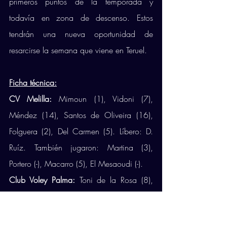
primeros puntos de la temporada y 
todavía en zona de descenso. Estos 
tendrán una nueva oportunidad de 
resarcirse la semana que viene en Teruel. 
Ficha técnica:
CV Melilla: 
Mimoun (1), Vidoni (7), 
Méndez (14), Santos de Oliveira (16), 
Folguera (2), Del Carmen (5). Líbero: D. 
Ruíz. También jugaron: Martina (3), 
Portero (-), Macarro (5), El Mesaoudi (-). 
Club Voley Palma: 
Toni de la Rosa (8), 
Luke Belda (10), Maciej Madej (2), 
Fernando Fernández (5), Lucas Goiano 