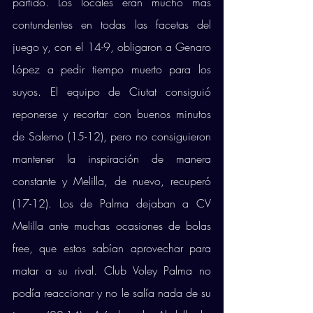
partido. Los locales eran mucho más 
contundentes en todas las facetas del 
juego y, con el 14-9, obligaron a Genaro 
López a pedir tiempo muerto para los 
suyos. El equipo de Ciutat consiguió 
reponerse y recortar con buenos minutos 
de Salerno (15-12), pero no consiguieron 
mantener la inspiración de manera 
constante y Melilla, de nuevo, recuperó 
(17-12). Los de Palma dejaban a CV 
Melilla ante muchas ocasiones de bolas 
free, que estos sabían aprovechar para 
matar a su rival. Club Voley Palma no 
podía reaccionar y no le salía nada de su 