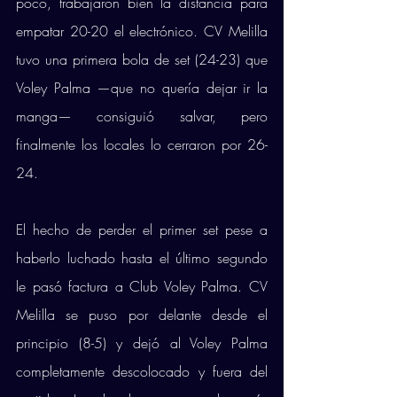
poco, trabajaron bien la distancia para 
empatar 20-20 el electrónico. CV Melilla 
tuvo una primera bola de set (24-23) que 
Voley Palma —que no quería dejar ir la 
manga— consiguió salvar, pero 
finalmente los locales lo cerraron por 26-
24. 
El hecho de perder el primer set pese a 
haberlo luchado hasta el último segundo 
le pasó factura a Club Voley Palma. CV 
Melilla se puso por delante desde el 
principio (8-5) y dejó al Voley Palma 
completamente descolocado y fuera del 