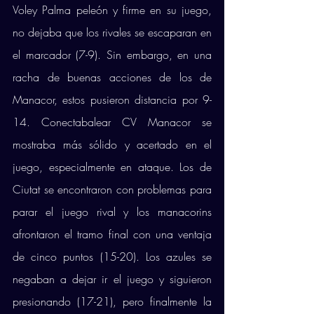
Voley Palma peleón y firme en su juego, 
no dejaba que los rivales se escaparan en 
el marcador (7-9). Sin embargo, en una 
racha de buenas acciones de los de 
Manacor, estos pusieron distancia por 9-
14. Conectabalear CV Manacor se 
mostraba más sólido y acertado en el 
juego, especialmente en ataque. Los de 
Ciutat se encontraron con problemas para 
parar el juego rival y los manacorins 
afrontaron el tramo final con una ventaja 
de cinco puntos (15-20). Los azules se 
negaban a dejar ir el juego y siguieron 
presionando (17-21), pero finalmente la 