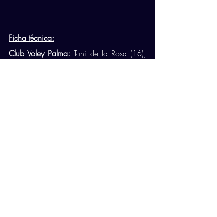
Ficha técnica:
Club Voley Palma: 
Toni de la Rosa (16), 
Luke Belda (10), Maciej Madej (3), Lucas 
Goiano (14), Joaquín M. Del Pueblo (8), 
Fernando Fernández (1). Líbero: Joan 
Miquel Garcias. También jugaron: Joan 
Miquel Garcias (-), David Seybering (5), 
Héctor Salerno (4). 
Conectabalear CV Manacor:
 Ribas (11), 
Romaní (13), Lorente (2), Calvo (18), 
Cairús (11), Vanko (7). Líbero: Hugo 
Marzo. También jugaron: Kobzev (-), 