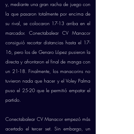
y, mediante una gran racha de juego con 
la que pasaron totalmente por encima de 
su rival, se colocaron 17-13 arriba en el 
marcador. Conectabalear CV Manacor 
consiguió recortar distancias hasta el 17-
16, pero los de Genaro López pusieron la 
directa y afrontaron el final de manga con 
un 21-18. Finalmente, los manacorins no 
tuvieron nada que hacer y el Voley Palma 
puso el 25-20 que le permitió empatar el 
partido. 
Conectabalear CV Manacor empezó más 
acertado el tercer set. Sin embargo, un 