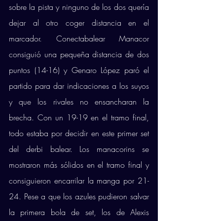
sobre la pista y ninguno de los dos quería 
dejar al otro coger distancia en el 
marcador. Conectabalear Manacor 
consiguió una pequeña distancia de dos 
puntos (14-16) y Genaro López paró el 
partido para dar indicaciones a los suyos 
y que los rivales no ensancharan la 
brecha. Con un 19-19 en el tramo final, 
todo estaba por decidir en este primer set 
del derbi balear. Los manacorins se 
mostraron más sólidos en el tramo final y 
consiguieron encarrilar la manga por 21-
24. Pese a que los azules pudieron salvar 
la primera bola de set, los de Alexis 