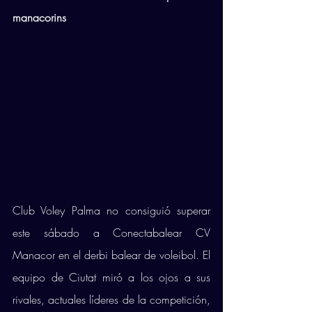
manacorins
Club Voley Palma no consiguió superar 
este sábado a Conectabalear CV 
Manacor en el derbi balear de voleibol. El 
equipo de Ciutat miró a los ojos a sus 
rivales, actuales líderes de la competición, 