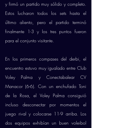
y firmó un partido muy sólido y completo. 
Estos lucharon todos los sets hasta el 
último aliento, pero el partido terminó 
finalmente 1-3 y los tres puntos fueron 
para el conjunto visitante. 
En los primeros compases del derbi, el 
encuentro estuvo muy igualado entre Club 
Voley Palma y Conectabalear CV 
Manacor (6-6). Con un enchufado Toni 
de la Rosa, el Voley Palma consiguió 
incluso desconectar por momentos el 
juego rival y colocarse 11-9 arriba. Los 
dos equipos exhibían un buen voleibol 