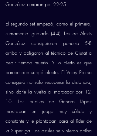
González cerraron por 22-25. 
El segundo set empezó, como el primero, 
sumamente igualado (4-4). Los de Alexis 
González consiguieron ponerse 5-8 
arriba y obligaron al técnico de Ciutat a 
pedir tiempo muerto. Y lo cierto es que 
parece que surgió efecto. El Voley Palma 
consiguió no solo recuperar la distancia, 
sino darle la vuelta al marcador por 12-
10. Los pupilos de Genaro López 
mostraban un juego muy sólido y 
constante y le plantaban cara al líder de 
la Superliga. Los azules se vinieron arriba 