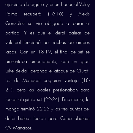
ejercicio de orgullo y buen hacer, el Voley 
Palma recuperó (16-16) y Alexis 
González se vio obligado a parar el 
partido. Y es que el derbi balear de 
voleibol funcionó por rachas de ambos 
lados. Con un 18-19, el final de set se 
presentaba emocionante, con un gran 
Luke Belda liderando el ataque de Ciutat. 
Los de Manacor cogieron ventaja (18-
21), pero los locales presionaban para 
forzar el quinto set (22-24). Finalmente, la 
manga terminó 22-25 y los tres puntos del 
derbi balear fueron para Conectabalear 
CV Manacor. 