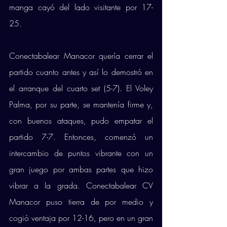
manga cayó del lado visitante por 17-
25. 
Conectabalear Manacor quería cerrar el 
partido cuanto antes y así lo demostró en 
el arranque del cuarto set (5-7). El Voley 
Palma, por su parte, se mantenía firme y, 
con buenos ataques, pudo empatar el 
partido 7-7. Entonces, comenzó un 
intercambio de puntos vibrante con un 
gran juego por ambas partes que hizo 
vibrar a la grada. Conectabalear CV 
Manacor puso tierra de por medio y 
cogió ventaja por 12-16, pero en un gran 