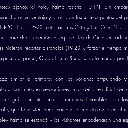
rores ajenos, el Voley Palma resistía (10-14). Sin embar
nsancharon su ventaja y afrontaron los últimos puntos del pr
13-20). En el 16-22, entraron Luis Cota y Lluc González a 
s para dar un cambio al equipo. Los de Ciutat encadenar
s hicieron recortar distancias (19-23) y forzar el tiempo mu
después del parón, Grupo Herce Soria cerró la manga por 
zó similar al primero: con los sorianos empujando y 
hora con mejores sensaciones fruto del buen final de set
onseguía encontrar más situaciones favorables con las
al y que le servían para mantener cierta distancia en el m
Voley Palma se estancó y los visitantes encadenaron una es