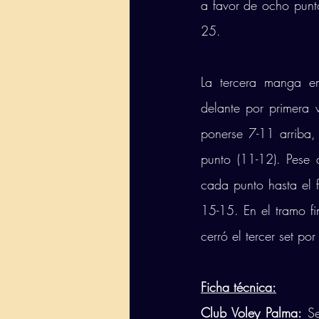
a favor de ocho punto
25. 
La tercera manga em
delante por primera v
ponerse 7-11 arriba,
punto (11-12). Pese 
cada punto hasta el f
15-15. En el tramo fi
cerró el tercer set po
Ficha técnica:
Club Voley Palma: 
Se