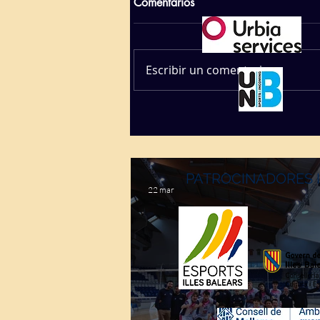
Comentarios
Escribir un comentario...
PATROCINADORES 
22 mar