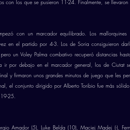
s con los que se pusieron 11-24. Finalmente, se llevaron
pezó con un marcador equilibrado. Los mallorquines s
ez en el partido por 4-3. Los de Soria consiguieron darl
 pero un Voley Palma combativo recuperó distancias hast
a ir por debajo en el marcador general, los de Ciutat s
inal y firmaron unos grandes minutos de juego que les per
nal, el conjunto dirigido por Alberto Toribio fue más sólido
r 19-25. 
rgio Amador (5), Luke Belda (10), Maciej Madej (-), Fer