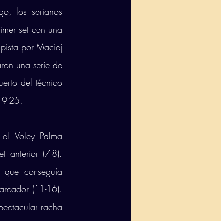
go, los sorianos 
imer set con una 
pista por Maciej 
on una serie de 
erto del técnico 
19-25. 
el Voley Palma 
 anterior (7-8). 
 que conseguía 
arcador (11-16). 
pectacular racha 