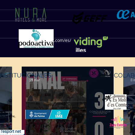
https://geffsport.com/es/
INSTITUCIONALES
COLAB
15 mar
8 