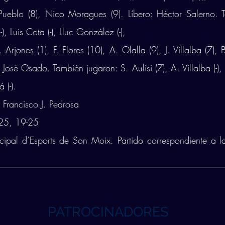
Pueblo (8), Nico Moragues (9). Líbero: Héctor Salerno. T
, Luis Cota (-), Lluc González (-), 
J. Arjones (1), F. Flores (10), A. Olalla (9), J. Villalba (7), 
José Osado. También jugaron: S. Aulisi (7), A. Villalba (-), R
 (-). 
 Francisco J. Pedrosa
25, 19-25 
cipal d’Esports de Son Moix. Partido correspondiente a l
PATROCINADORES