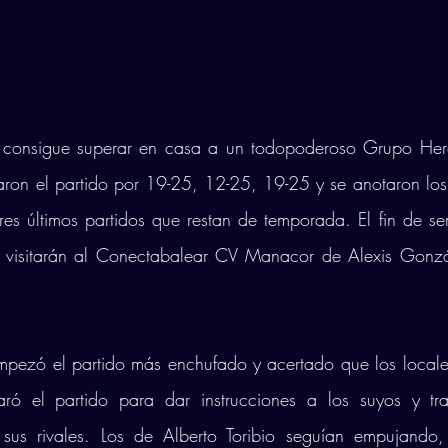
 consigue superar en casa a un todopoderoso Grupo Herc
varon el partido por 19-25, 12-25, 19-25 y se anotaron los t
tres últimos partidos que restan de temporada. El fin de s
visitarán al Conectabalear CV Manacor de Alexis Gonzál
pezó el partido más enchufado y acertado que los locales.
ó el partido para dar instrucciones a los suyos y trat
 sus rivales. Los de Alberto Toribio seguían empujando,