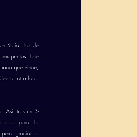
e Soria. Los de 
res puntos. Este 
emana que viene, 
ez al otro lado 
 Así, tras un 3-
ar de parar la 
 pero gracias a 