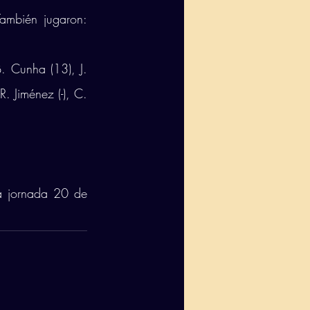
ambién jugaron: 
B. Cunha (13), J. 
. Jiménez (-), C. 
a jornada 20 de 