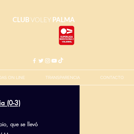
CLUB
VOLEY
PALMA
AS ON LINE
TRANSPARENCIA
CONTACTO
a (0-3)
io, que se llevó 