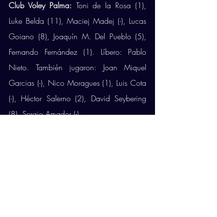
Club Voley Palma: 
Toni de la Rosa (1), 
Luke Belda (11), Maciej Madej (-), Lucas 
Goiano (8), Joaquín M. Del Pueblo (5), 
Fernando Fernández (1). Líbero: Pablo 
Nieto. También jugaron: Joan Miquel 
Garcias (-), Nico Moragues (1), Luis Cota 
(-), Héctor Salerno (2), David Seybering 
(8), Sergio Amador (-), 
Árbitros:
 Francisco Pedrosa y Juan Antonio 
Pedrosa
Parciales: 
25-14, 25-20, 25-18
Pabellón: 
Pabellón Juan Rios Tejera. 
Partido correspondiente a la jornada 11 
de Superliga.