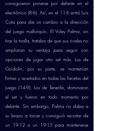
consiguieron ponerse por delante en el 
electrónico (8-6). Así, en el 11-6 entró Luis 
Cota para dar un cambio a la dirección 
del juego mallorquín. El Voley Palma, sin 
tirar la toalla, trataba de que sus rivales no 
ampliaran su ventaja para seguir con 
opciones de jugar otro set más. Los de 
Guidolin, por su parte, se mantenían 
firmes y acertados en todas las facetas del 
juego (14-9). Los de Tenerife, dominaron 
el set y fueron en todo momento por 
delante. Sin embargo, Palma no daba a 
su brazo a torcer y consiguió recortar de 
un 19-12 a un 19-15 para mantenerse 