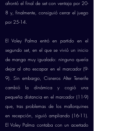
afrontó el final de set con ventaja por 20-
8 y, finalmente, consiguió cerrar el juego 
por 25-14. 
El Voley Palma entró en partido en el 
segundo set, en el que se vivió un inicio 
de manga muy igualado: ninguno quería 
dejar al otro escapar en el marcador (9-
9). Sin embargo, Cisneros Alter Tenerife 
cambió la dinámica y cogió una 
pequeña distancia en el marcador (11-9) 
que, tras problemas de los mallorquines 
en recepción, siguió ampliando (16-11). 
El Voley Palma contaba con un acertado 