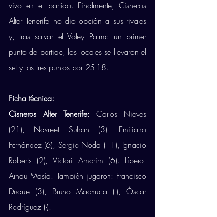
vivo en el partido. Finalmente, Cisneros 
Alter Tenerife no dio opción a sus rivales 
y, tras salvar el Voley Palma un primer 
punto de partido, los locales se llevaron el 
set y los tres puntos por 25-18. 
Ficha técnica:
Cisneros Alter Tenerife: 
Carlos Nieves 
(21), Navreet Suhan (3), Emiliano 
Fernández (6), Sergio Noda (11), Ignacio 
Roberts (2), Victori Amorim (6). Líbero: 
Arnau Masía. También jugaron: Francisco 
Duque (3), Bruno Machuca (-), Óscar 
Rodríguez (-).