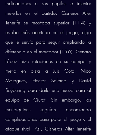
indicaciones a sus pupilos e intentar 
meterlos en el partido. Cisneros Alter 
Tenerife se mostraba superior (11-4) y 
estaba más acertado en el juego, algo 
que le servía para seguir ampliando la 
diferencia en el marcador (15-6). Genaro 
López hizo rotaciones en su equipo y 
metió en pista a Luis Cota, Nico 
Moragues, Héctor Salerno y David 
Seybering para darle una nueva cara al 
equipo de Ciutat. Sin embargo, los 
mallorquines seguían encontrando 
complicaciones para parar el juego y el 
ataque rival. Así, Cisneros Alter Tenerife 