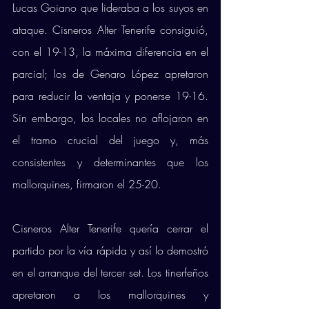
Lucas Goiano que lideraba a los suyos en 
ataque. Cisneros Alter Tenerife consiguió, 
con el 19-13, la máxima diferencia en el 
parcial; los de Genaro López apretaron 
para reducir la ventaja y ponerse 19-16. 
Sin embargo, los locales no aflojaron en 
el tramo crucial del juego y, más 
consistentes y determinantes que los 
mallorquines, firmaron el 25-20. 
Cisneros Alter Tenerife quería cerrar el 
partido por la vía rápida y así lo demostró 
en el arranque del tercer set. Los tinerfeños 
apretaron a los mallorquines y 