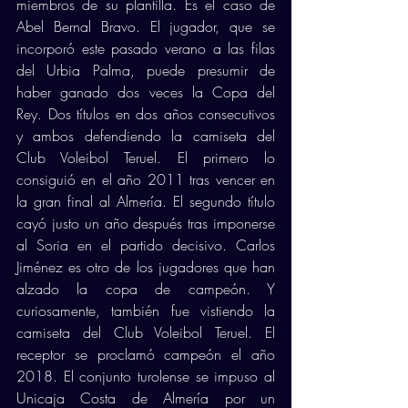
miembros de su plantilla. Es el caso de 
Abel Bernal Bravo. El jugador, que se 
incorporó este pasado verano a las filas 
del Urbia Palma, puede presumir de 
haber ganado dos veces la Copa del 
Rey. Dos títulos en dos años consecutivos 
y ambos defendiendo la camiseta del 
Club Voleibol Teruel. El primero lo 
consiguió en el año 2011 tras vencer en 
la gran final al Almería. El segundo título 
cayó justo un año después tras imponerse 
al Soria en el partido decisivo. Carlos 
Jiménez es otro de los jugadores que han 
alzado la copa de campeón. Y 
curiosamente, también fue vistiendo la 
camiseta del Club Voleibol Teruel. El 
receptor se proclamó campeón el año 
2018. El conjunto turolense se impuso al 
Unicaja Costa de Almería por un 