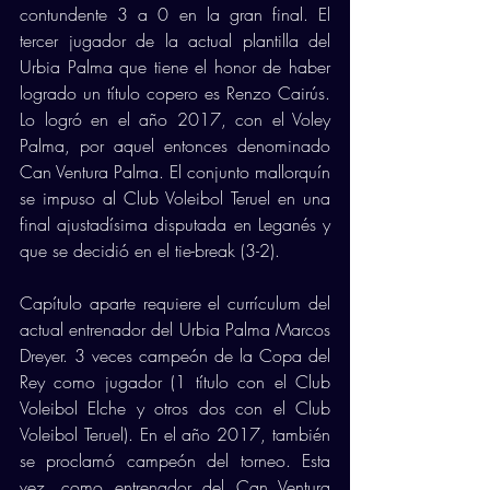
contundente 3 a 0 en la gran final. El 
tercer jugador de la actual plantilla del 
Urbia Palma que tiene el honor de haber 
logrado un título copero es Renzo Cairús. 
Lo logró en el año 2017, con el Voley 
Palma, por aquel entonces denominado 
Can Ventura Palma. El conjunto mallorquín 
se impuso al Club Voleibol Teruel en una 
final ajustadísima disputada en Leganés y 
que se decidió en el tie-break (3-2). 
Capítulo aparte requiere el currículum del 
actual entrenador del Urbia Palma Marcos 
Dreyer. 3 veces campeón de la Copa del 
Rey como jugador (1 título con el Club 
Voleibol Elche y otros dos con el Club 
Voleibol Teruel). En el año 2017, también 
se proclamó campeón del torneo. Esta 
vez, como entrenador del Can Ventura 