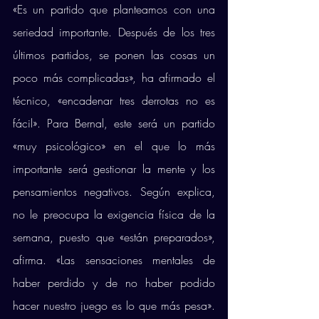
«Es un partido que planteamos con una 
seriedad importante. Después de los tres 
últimos partidos, se ponen las cosas un 
poco más complicadas», ha afirmado el 
técnico, «encadenar tres derrotas no es 
fácil». Para Bernal, este será un partido 
«muy psicológico» en el que lo más 
importante será gestionar la mente y los 
pensamientos negativos. Según explica, 
no le preocupa la exigencia física de la 
semana, puesto que «están preparados», 
afirma. «Las sensaciones mentales de 
haber perdido y de no haber podido 
hacer nuestro juego es lo que más pesa». 