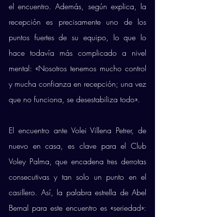
el encuentro. Además, según explica, la 
recepción es precisamente uno de los 
puntos fuertes de su equipo, lo que lo 
hace todavía más complicado a nivel 
mental: «Nosotros tenemos mucho control 
y mucha confianza en recepción; una vez 
que no funciona, se desestabiliza todo». 
El encuentro ante Volei Villena Petrer, de 
nuevo en casa, es clave para el Club 
Voley Palma, que encadena tres derrotas 
consecutivas y tan solo un punto en el 
casillero. Así, la palabra estrella de Abel 
Bernal para este encuentro es «seriedad»: 