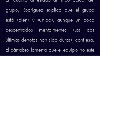
grupo, Rodríguez explica que el grupo 
está «bien» y «unido», aunque un poco 
descentrados mentalmente: «Las dos 
últimas derrotas han sido duras», confiesa. 
El cántabro lamenta que el equipo no esté 
sabiendo aprovechar al máximo alguna 
de sus virtudes, como la recepción o el 
contraataque con bloqueo defensa, y se 
centra en entrenar para mejorarlo. 
Además, explica, de cara a los siguientes 
enfrentamientos deben aprender a 
gestionar mejor los malos momentos: 
«Todavía no hemos sabido gestionar la 
frustración de que no salgan las cosas». 