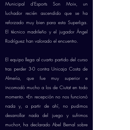
Municipal d’Esports Son Moix, un 
luchador recién ascendido que se ha 
reforzado muy bien para esta Superliga. 
El técnico madrileño y el jugador Ángel 
Rodríguez han valorado el encuentro.
El equipo llega al cuarto partido del curso 
tras perder 3-0 contra Unicaja Costa de 
Almería, que fue muy superior e 
incomodó mucho a los de Ciutat en todo 
momento. «En recepción no nos funcionó 
nada y, a partir de ahí, no pudimos 
desarrollar nada del juego y sufrimos 
mucho», ha declarado Abel Bernal sobre 