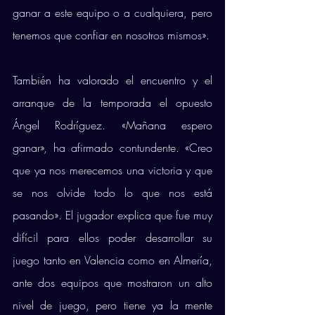
ganar a este equipo o a cualquiera, pero 
tenemos que confiar en nosotros mismos». 
También ha valorado el encuentro y el 
arranque de la temporada el opuesto 
Ángel Rodríguez. «Mañana espero 
ganar», ha afirmado contundente. «Creo 
que ya nos merecemos una victoria y que 
se nos olvide todo lo que nos está 
pasando». El jugador explica que fue muy 
difícil para ellos poder desarrollar su 
juego tanto en Valencia como en Almería, 
ante dos equipos que mostraron un alto 
nivel de juego, pero tiene ya la mente 