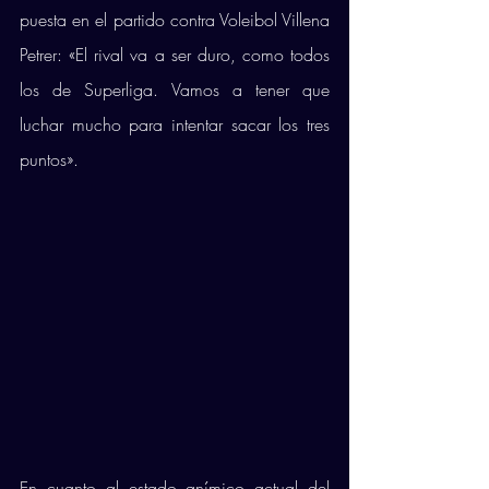
puesta en el partido contra Voleibol Villena 
Petrer: «El rival va a ser duro, como todos 
los de Superliga. Vamos a tener que 
luchar mucho para intentar sacar los tres 
puntos». 
En cuanto al estado anímico actual del 