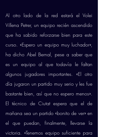
Al otro lado de la red estará el Volei 
Villena Petrer, un equipo recién ascendido 
que ha sabido reforzarse bien para este 
curso. «Espero un equipo muy luchador», 
ha dicho Abel Bernal, pese a saber que 
es un equipo al que todavía le faltan 
algunos jugadores importantes. «El otro 
día jugaron un partido muy serio y les fue 
bastante bien, así que no espero menos». 
El técnico de Ciutat espera que el de 
mañana sea un partido «bonito de ver» en 
el que puedan, finalmente, llevarse la 
victoria. «Tenemos equipo suficiente para 