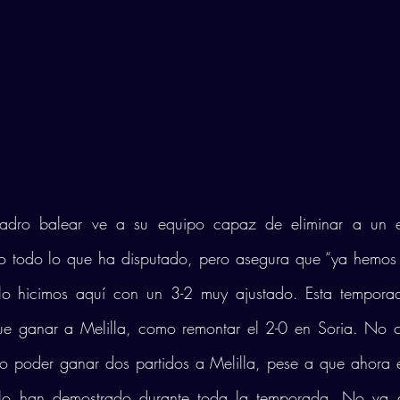
uadro balear ve a su equipo capaz de eliminar a un e
 todo lo que ha disputado, pero asegura que “ya hemos 
lo hicimos aquí con un 3-2 muy ajustado. Esta tempora
que ganar a Melilla, como remontar el 2-0 en Soria. No c
to poder ganar dos partidos a Melilla, pese a que ahora 
o han demostrado durante toda la temporada. No va a s