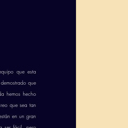
quipo que esta 
demostrado que 
da hemos hecho 
reo que sea tan 
están en un gran 
er fácil, pero 