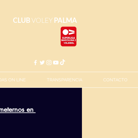
CLUB
VOLEY
PALMA
AS ON LINE
TRANSPARENCIA
CONTACTO
meternos en 