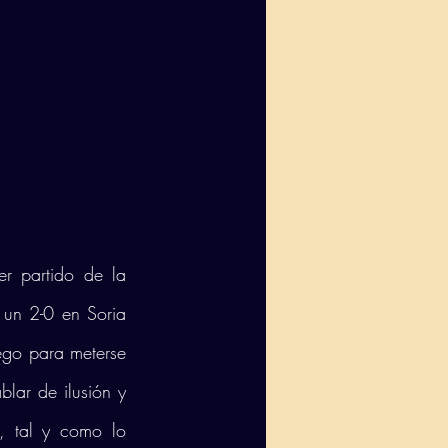
r partido de la 
 un 2-0 en Soria 
ego para meterse 
lar de ilusión y 
 tal y como lo 