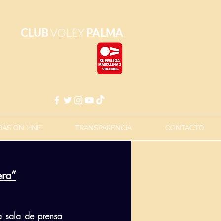
CLUB
VOLEY
PALMA
AS ON LINE
TRANSPARENCIA
CONTACTO
era”
sala de prensa 