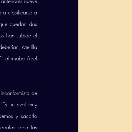
anteriores nueve 
a clasificarse a 
rque quedan dos 
os han subido el 
berían, Melilla 
”, afirmaba Abel 
inconformista de 
“Es un rival muy 
demos y sacarlo 
ralas saca las 