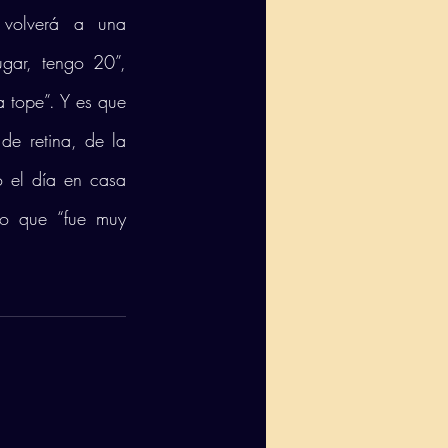
volverá a una 
ar, tengo 20”, 
tope”. Y es que 
de retina, de la 
 el día en casa 
o que “fue muy 