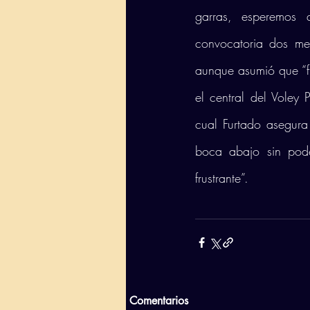
garras, esperemos 
convocatoria dos me
aunque asumió que “f
el central del Voley 
cual Furtado asegura
boca abajo sin pode
frustrante”.
Comentarios