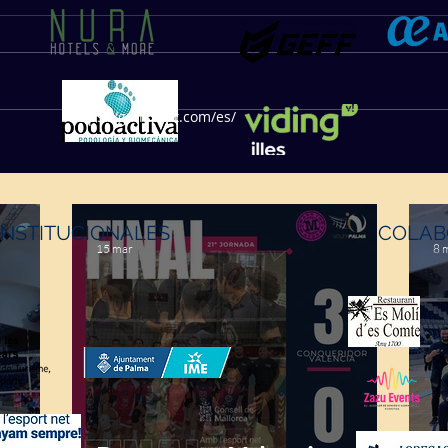
https://geffsport.com/es/
INSTITUCIONALES
COLAB
15 mar
8 