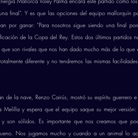
Energía Mallorca Voley Palma encara este partido como los 
na final”. Y es que las opciones del equipo mallorquín par
an por ganar: “Para nosotros sigue siendo una final po
ificación de la Copa del Rey. Estos dos últimos partidos n
que son rivales que nos han dado mucho más de lo que de
totalmente diferente y no tendremos las mismas facilidades
tán de la nave, Renzo Cairús, mostró su espíritu guerrero e 
a Melilla y espera que el equipo saque su mejor versión: 
os y son sólidos. Es importante que nos creamos que po
bueno. Nos jugamos mucho y cuando a un animal lo acor