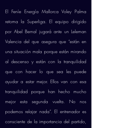
El Feníe Energía Mallorca Voley Palma 
retoma la Superliga. El equipo dirigido 
por Abel Bernal jugará ante un Leleman 
Valencia del que asegura que “están en 
una situación mala porque están mirando 
al descenso y están con la tranquilidad 
que con hacer lo que sea les puede 
ayudar a estar mejor. Ellos van con esa 
tranquilidad porque han hecho mucho 
mejor esta segunda vuelta. No nos 
podemos relajar nada”. El entrenador es 
consciente de la importancia del partido, 