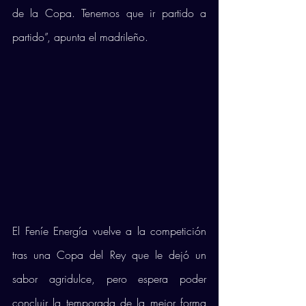
de la Copa. Tenemos que ir partido a 
partido”, apunta el madrileño. 
El Feníe Energía vuelve a la competición 
tras una Copa del Rey que le dejó un 
sabor agridulce, pero espera poder 
concluir la temporada de la mejor forma 