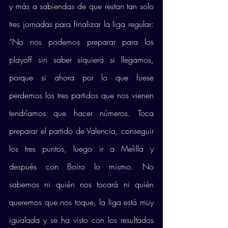
y más a sabiendas de que restan tan solo 
tres jornadas para finalizar la liga regular: 
“No nos podemos preparar para los 
playoff sin saber siquiera si llegamos, 
porque si ahora por lo que fuese 
perdemos los tres partidos que nos vienen 
tendríamos que hacer números. Toca 
preparar el partido de Valencia, conseguir 
los tres puntos, luego ir a Melilla y 
después con Boiro lo mismo. No 
sabemos ni quién nos tocará ni quién 
queremos que nos toque, la liga está muy 
igualada y se ha visto con los resultados 