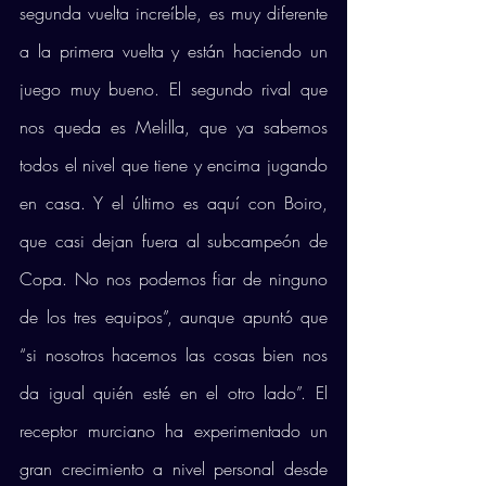
segunda vuelta increíble, es muy diferente 
a la primera vuelta y están haciendo un 
juego muy bueno. El segundo rival que 
nos queda es Melilla, que ya sabemos 
todos el nivel que tiene y encima jugando 
en casa. Y el último es aquí con Boiro, 
que casi dejan fuera al subcampeón de 
Copa. No nos podemos fiar de ninguno 
de los tres equipos”, aunque apuntó que 
“si nosotros hacemos las cosas bien nos 
da igual quién esté en el otro lado”. El 
receptor murciano ha experimentado un 
gran crecimiento a nivel personal desde 