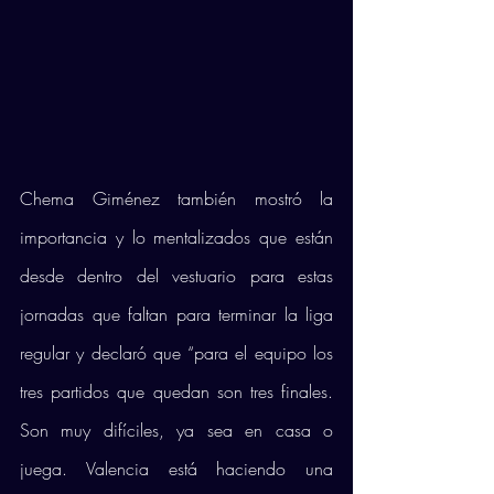
Chema Giménez también mostró la 
importancia y lo mentalizados que están 
desde dentro del vestuario para estas 
jornadas que faltan para terminar la liga 
regular y declaró que “para el equipo los 
tres partidos que quedan son tres finales. 
Son muy difíciles, ya sea en casa o 
juega. Valencia está haciendo una 