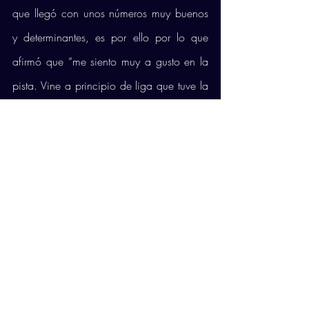
que llegó con unos números muy buenos 
y determinantes, es por ello por lo que 
afirmó que “me siento muy a gusto en la 
pista. Vine a principio de liga que tuve la 
lesión de rodilla y estuve mucho tiempo 
parado. A parte creo que he ido 
creciendo poco a poco. Soy un jugador 
que intento dar lo que el equipo necesita. 
En recepción intento dar lo máximo, pero 
si ahora el equipo necesita que dé en 
ataque intento dárselo. He visto bastante 
mejora en mi progresión durante esta 
temporada”.