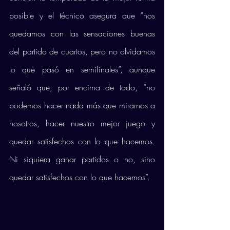
posible y el técnico asegura que “nos 
quedamos con las sensaciones buenas 
del partido de cuartos, pero no olvidamos 
lo que pasó en semifinales”, aunque 
señaló que, por encima de todo, “no 
podemos hacer nada más que mirarnos a 
nosotros, hacer nuestro mejor juego y 
quedar satisfechos con lo que hacemos. 
Ni siquiera ganar partidos o no, sino 
quedar satisfechos con lo que hacemos”. 