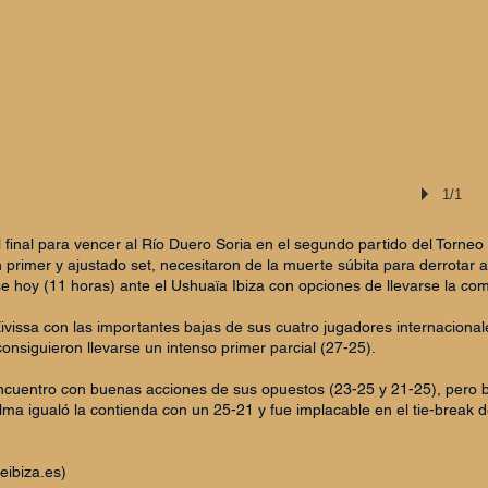
1/1
 final para vencer al Río Duero Soria en el segundo partido del Torneo 
rimer y ajustado set, necesitaron de la muerte súbita para derrotar a
e hoy (11 horas) ante el Ushuaïa Ibiza con opciones de llevarse la com
Eivissa con las importantes bajas de sus cuatro jugadores internacion
consiguieron llevarse un intenso primer parcial (27-25).
encuentro con buenas acciones de sus opuestos (23-25 y 21-25), pero b
ma igualó la contienda con un 25-21 y fue implacable en el tie-break d
eibiza.es
)