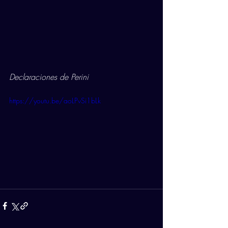
Declaraciones de Perini
https://youtu.be/aoLPvSi1bLk